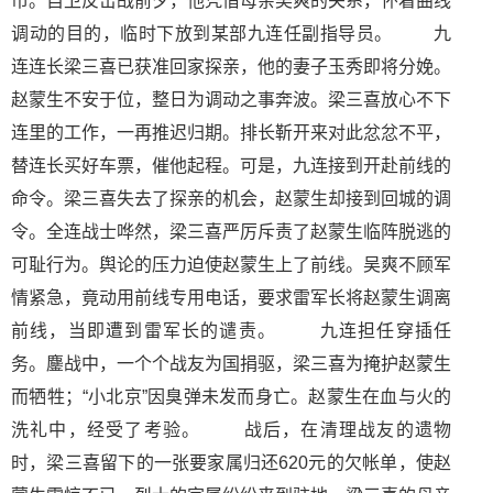
市。自卫反击战前夕，他凭借母亲吴爽的关系，怀着曲线
调动的目的，临时下放到某部九连任副指导员。 九
连连长梁三喜已获准回家探亲，他的妻子玉秀即将分娩。
赵蒙生不安于位，整日为调动之事奔波。梁三喜放心不下
连里的工作，一再推迟归期。排长靳开来对此忿忿不平，
替连长买好车票，催他起程。可是，九连接到开赴前线的
命令。梁三喜失去了探亲的机会，赵蒙生却接到回城的调
令。全连战士哗然，梁三喜严厉斥责了赵蒙生临阵脱逃的
可耻行为。舆论的压力迫使赵蒙生上了前线。吴爽不顾军
情紧急，竟动用前线专用电话，要求雷军长将赵蒙生调离
前线，当即遭到雷军长的谴责。 九连担任穿插任
务。鏖战中，一个个战友为国捐驱，梁三喜为掩护赵蒙生
而牺牲；“小北京”因臭弹未发而身亡。赵蒙生在血与火的
洗礼中，经受了考验。 战后，在清理战友的遗物
时，梁三喜留下的一张要家属归还620元的欠帐单，使赵