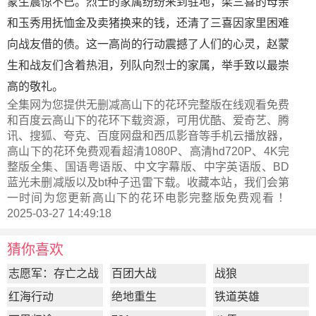
蒙生震惊不已。烈士的家属纷纷来到驻地，梁三喜的母亲
和玉秀用抚恤金及卖猪换来的钱，还清了三喜因家里困难
向战友借的债。这一高尚的行动震撼了人们的心灵，赵蒙
生和战友们含着热泪，列队向烈士的家属，举手致以最崇
高的敬礼。
全集网为您提供无删减高山下的花环完整版在线观看免费
和百度云高山下的花环下载资源，可用优酷、爱奇艺、腾
讯、搜狐、夸克、百度网盘和西瓜影音等手机云播放器，
高山下的花环免费观看超清1080P、高清hd720P、4K完
整版全集、国语粤语版、中文字幕版、中字英语版、BD
蓝光未删减版以及bt种子迅雷下载。收藏本站，我们会第
一时间为您更新
高山下的花环电影完整版
免费观看 ！
2025-03-27 14:49:18
猜你喜欢
志愿军：存亡之战
百团大战
战狼
红海行动
绝地重生
铁道英雄