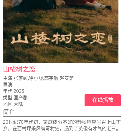
山楂树之恋
主演:
张家硕,徐小舒,高宇航,赵安第
导演:
年代:
2025
类型:
国产剧
在线播放
地区:
大陆
简介
20世纪70年代初，家庭成分不好的静秋响应号召上山下
乡，在西村坪采风编写村史，遇到了英俊有才气的老三。