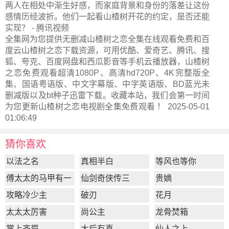
两人在相处中渐生好感，而家庭背景和身份的落差让这份
感情历经波折。他们一起看山楂树开花的约定，是否还能
实现？ - 腾讯视频
全集网为您提供无删减山楂树之恋全集在线观看免费和百
度云山楂树之恋下载资源，可用优酷、爱奇艺、腾讯、搜
狐、夸克、百度网盘和西瓜影音等手机云播放器，山楂树
之恋免费观看超清1080P、高清hd720P、4K完整版全
集、国语粤语版、中文字幕版、中字英语版、BD蓝光未
删减版以及bt种子迅雷下载。收藏本站，我们会第一时间
为您更新
山楂树之恋电视剧全集
免费观看 ！ 2025-05-01
01:06:49
猜你喜欢
以法之名
真相半白
等风也等你
傅太太的马甲有一
仙剑奇侠传三
贵嫡
点多
攻略冷少主
破刃
花月
太太太厉害
尚公主
龙骨焚箱
掌上齐眉
太后有喜
仙人之上