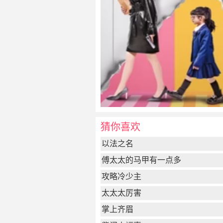
猜你喜欢
以法之名
傅太太的马甲有一点多
攻略冷少主
太太太厉害
掌上齐眉