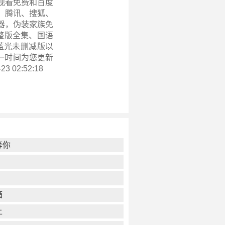
观看免费和百度
、腾讯、搜狐、
器，伪装家族免
完整版全集、国语
蓝光未删减版以
一时间为您更新
3 02:52:18
等你
箱
上