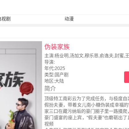
电视剧
动漫
伪装家族
主演:
杨业明,汤加文,穆乐恩,俞逸夫,封蜜,
宏,范奕泽
导演:
年代:
2025
类型:
国产剧
地区:
大陆
简介
顶级特工南彩云为了完成任务，与极度自
假扮夫妻，带着女儿南小糖伪装成幸福的“
家三口在藏污纳垢的豪门圈子里一路摸爬
豪门盛宴的座上宾，“假夫妻”也磨砺出了真
视频