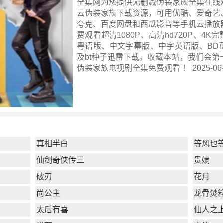
全集网为您提供无删减伪装家族全集在线
云伪装家族下载资源，可用优酷、爱奇艺
夸克、百度网盘和西瓜影音等手机云播放
费观看超清1080P、高清hd720P、4K
粤语版、中文字幕版、中字英语版、BD
及bt种子迅雷下载。收藏本站，我们会第
伪装家族电视剧全集
免费观看 ！ 2025-06-2
真相半白
等风也
仙剑奇侠传三
贵嫡
破刃
花月
尚公主
龙骨焚
太后有喜
仙人之