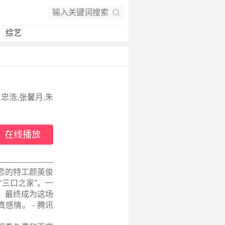
综艺
王忠浩,张馨月,朱
在线播放
恋的特工颜英俊
三口之家”。一
，最终成为这场
感情。 - 腾讯