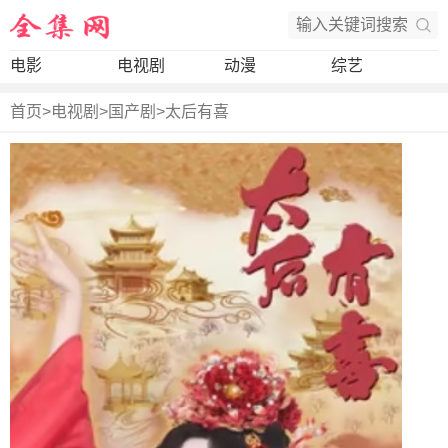
电影
电视剧
动漫
综艺
首页
>
电视剧
>
国产剧
>
太后有喜