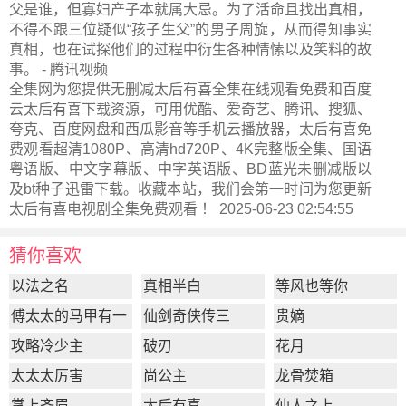
父是谁，但寡妇产子本就属大忌。为了活命且找出真相，
不得不跟三位疑似“孩子生父”的男子周旋，从而得知事实
真相，也在试探他们的过程中衍生各种情愫以及笑料的故
事。 - 腾讯视频
全集网为您提供无删减太后有喜全集在线观看免费和百度
云太后有喜下载资源，可用优酷、爱奇艺、腾讯、搜狐、
夸克、百度网盘和西瓜影音等手机云播放器，太后有喜免
费观看超清1080P、高清hd720P、4K完整版全集、国语
粤语版、中文字幕版、中字英语版、BD蓝光未删减版以
及bt种子迅雷下载。收藏本站，我们会第一时间为您更新
太后有喜电视剧全集
免费观看 ！ 2025-06-23 02:54:55
猜你喜欢
以法之名
真相半白
等风也等你
傅太太的马甲有一
仙剑奇侠传三
贵嫡
点多
攻略冷少主
破刃
花月
太太太厉害
尚公主
龙骨焚箱
掌上齐眉
太后有喜
仙人之上