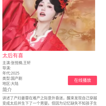
太后有喜
主演:
张悦楠,王轩
导演:
年代:
2025
类型:
国产剧
在线播放
地区:
大陆
简介
讲述了产妇姜蓉在难产之际意外昏迷，醒来发现自己穿越
变成太后并生下了一个男婴。但因为记忆缺失不知孩子生