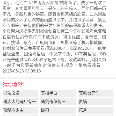
吸引，他们二人“热闹而又尴尬”的相识了，成了一对欢喜
冤家。其实雪见和景天正是彼此的有缘人，而他们都来历
不凡，身藏几世的秘密。随着雪见家族的剧变，二人阴差
阳错的步入了江湖的血雨腥风之中，并结识了龙葵、紫萱
和长卿等，等待他们的是更加惊险的前程和重大的责任。
全集网为您提供无删减仙剑奇侠传三全集在线观看免费和
百度云仙剑奇侠传三下载资源，可用优酷、爱奇艺、腾
讯、搜狐、夸克、百度网盘和西瓜影音等手机云播放器，
仙剑奇侠传三免费观看超清1080P、高清hd720P、4K完
整版全集、国语粤语版、中文字幕版、中字英语版、BD
蓝光未删减版以及bt种子迅雷下载。收藏本站，我们会第
一时间为您更新
仙剑奇侠传三电视剧全集
免费观看 ！
2025-06-23 03:08:13
猜你喜欢
以法之名
真相半白
等风也等你
傅太太的马甲有一
仙剑奇侠传三
贵嫡
点多
攻略冷少主
破刃
花月