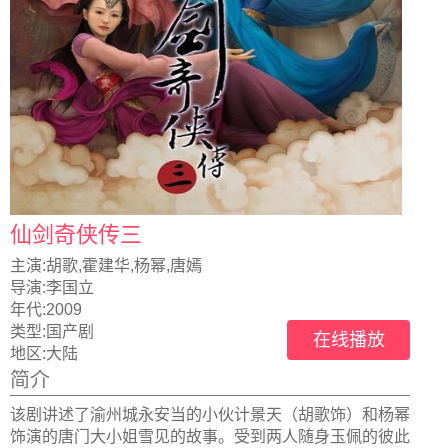
仙剑奇侠传三
主演:
胡歌,霍建华,杨幂,唐嫣
导演:
李国立
年代:
2009
类型:
国产剧
在线播放
地区:
大陆
简介
该剧讲述了渝州城永安当的小伙计景天（胡歌饰）和杨幂
饰演的唐门大小姐雪见的故事。受到两人随身玉佩的彼此