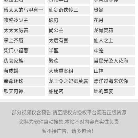
傅太太的马甲有一
仙剑奇侠传三
贵嫡
点多
攻略冷少主
破刃
花月
太太太厉害
尚公主
龙骨焚箱
掌上齐眉
太后有喜
仙人之上
柴门小福妻
半醒
牢笼
伪装家族
繁欢
当星光坠入花海
茧成蝶
大唐重案组
山神
奉命还珠
龙王令之妃卿莫属
漂洋过海来送你
钦天奇谭
甜秘密
她的盛宴
部分视频仅含预告,请至版权方授权平台观看正版资源
资料为软件自动搜集,本站不对内容真实性负责
暂不接广告，请多包涵！