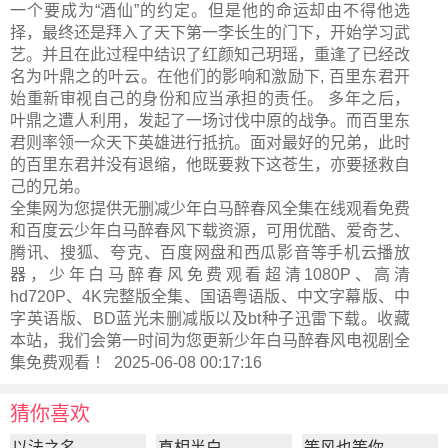
一个要成为“酒仙”的约定。但是他的命运却由不得他选
择，最终还是拜入了天下第一李长生的门下，开始学习武
艺。并且在此过程中结识了红颜知己玥瑶，重逢了已经改
名为叶鼎之的叶云。在他们的影响和激励下, 百里东君开
始重新审视自己的身份和应当承担的责任。 多年之后，
叶鼎之遭人利用，发起了一场讨伐中原的战争。而百里东
君则率领一众天下英雄进行抵抗。面对最好的兄弟，此时
的百里东君并没有退缩，他既要救下这苍生，亦要拯救自
己的兄弟。
全集网为您提供无删减少年白马醉春风全集在线观看免费
和百度云少年白马醉春风下载资源，可用优酷、爱奇艺、
腾讯、搜狐、夸克、百度网盘和西瓜影音等手机云播放
器，少年白马醉春风免费观看超清1080P、高清
hd720P、4K完整版全集、国语粤语版、中文字幕版、中
字英语版、BD蓝光未删减版以及bt种子迅雷下载。收藏
本站，我们会第一时间为您更新
少年白马醉春风电视剧全
集
免费观看 ！ 2025-06-08 00:17:16
猜你喜欢
以法之名
真相半白
等风也等你