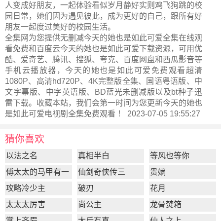
人变成好朋友，一起体验看似岁月静好实则鸡飞狗跳的校
园日常，她们因为遇见彼此，成为更好的自己，跟所有好
朋友一起度过美好的校园生活。
全集网为您提供无删减今天的她也是如此可爱全集在线观
看免费和百度云今天的她也是如此可爱下载资源，可用优
酷、爱奇艺、腾讯、搜狐、夸克、百度网盘和西瓜影音等
手机云播放器，今天的她也是如此可爱免费观看超清
1080P、高清hd720P、4K完整版全集、国语粤语版、中
文字幕版、中字英语版、BD蓝光未删减版以及bt种子迅
雷下载。收藏本站，我们会第一时间为您更新
今天的她也
是如此可爱电视剧全集
免费观看 ！ 2023-07-05 19:55:27
猜你喜欢
以法之名
真相半白
等风也等你
傅太太的马甲有一
仙剑奇侠传三
贵嫡
点多
攻略冷少主
破刃
花月
太太太厉害
尚公主
龙骨焚箱
掌上齐眉
太后有喜
仙人之上