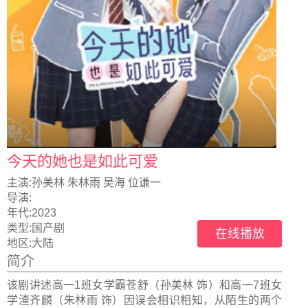
今天的她也是如此可爱
主演:
孙美林 朱林雨 吴海 位谦一
导演:
年代:
2023
类型:
国产剧
在线播放
地区:
大陆
简介
该剧讲述高一1班女学霸苍舒（孙美林 饰）和高一7班女
学渣齐麟（朱林雨 饰）因误会相识相知，从陌生的两个