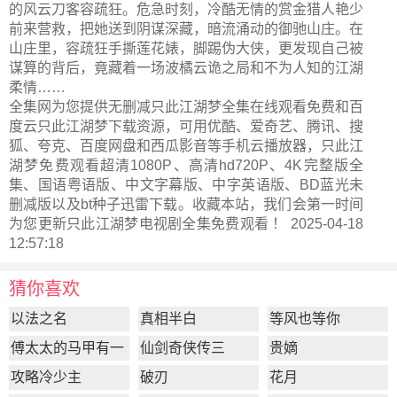
的风云刀客容疏狂。危急时刻，冷酷无情的赏金猎人艳少
前来营救，把她送到阴谋深藏，暗流涌动的御驰山庄。在
山庄里，容疏狂手撕莲花婊，脚踢伪大侠，更发现自己被
谋算的背后，竟藏着一场波橘云诡之局和不为人知的江湖
柔情……
全集网为您提供无删减只此江湖梦全集在线观看免费和百
度云只此江湖梦下载资源，可用优酷、爱奇艺、腾讯、搜
狐、夸克、百度网盘和西瓜影音等手机云播放器，只此江
湖梦免费观看超清1080P、高清hd720P、4K完整版全
集、国语粤语版、中文字幕版、中字英语版、BD蓝光未
删减版以及bt种子迅雷下载。收藏本站，我们会第一时间
为您更新
只此江湖梦电视剧全集
免费观看 ！ 2025-04-18
12:57:18
猜你喜欢
以法之名
真相半白
等风也等你
傅太太的马甲有一
仙剑奇侠传三
贵嫡
点多
攻略冷少主
破刃
花月