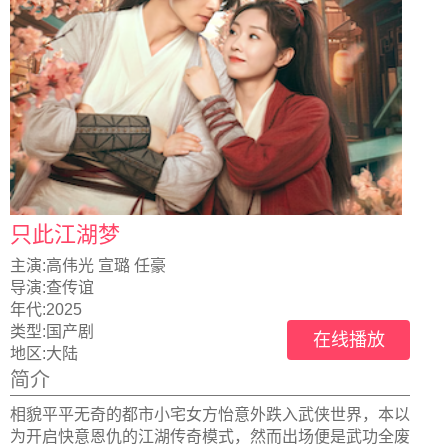
只此江湖梦
主演:
高伟光 宣璐 任豪
导演:
查传谊
年代:
2025
类型:
国产剧
在线播放
地区:
大陆
简介
相貌平平无奇的都市小宅女方怡意外跌入武侠世界，本以
为开启快意恩仇的江湖传奇模式，然而出场便是武功全废