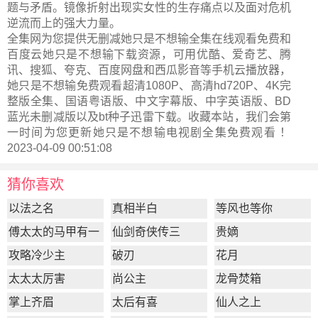
题与矛盾。镜像折射出现实女性的生存痛点以及面对危机
逆流而上的强大力量。
全集网为您提供无删减她只是不想输全集在线观看免费和
百度云她只是不想输下载资源，可用优酷、爱奇艺、腾
讯、搜狐、夸克、百度网盘和西瓜影音等手机云播放器，
她只是不想输免费观看超清1080P、高清hd720P、4K完
整版全集、国语粤语版、中文字幕版、中字英语版、BD
蓝光未删减版以及bt种子迅雷下载。收藏本站，我们会第
一时间为您更新
她只是不想输电视剧全集
免费观看 ！
2023-04-09 00:51:08
猜你喜欢
以法之名
真相半白
等风也等你
傅太太的马甲有一
仙剑奇侠传三
贵嫡
点多
攻略冷少主
破刃
花月
太太太厉害
尚公主
龙骨焚箱
掌上齐眉
太后有喜
仙人之上