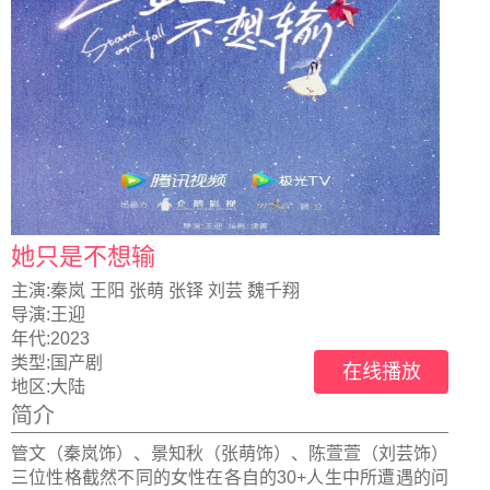
她只是不想输
主演:
秦岚 王阳 张萌 张铎 刘芸 魏千翔
导演:
王迎
年代:
2023
类型:
国产剧
在线播放
地区:
大陆
简介
管文（秦岚饰）、景知秋（张萌饰）、陈萱萱（刘芸饰）
三位性格截然不同的女性在各自的30+人生中所遭遇的问