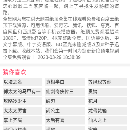
忠心耿耿二当家唐临一起，踏上了寻找生发秘籍的道
路。
全集网为您提供无删减绝顶全集在线观看免费和百度云绝
顶下载资源，可用优酷、爱奇艺、腾讯、搜狐、夸克、百
度网盘和西瓜影音等手机云播放器，绝顶免费观看超清
1080P、高清hd720P、4K完整版全集、国语粤语版、中
文字幕版、中字英语版、BD蓝光未删减版以及bt种子迅
雷下载。收藏本站，我们会第一时间为您更新
绝顶电视剧
全集
免费观看 ！ 2023-03-29 18:38:39
猜你喜欢
以法之名
真相半白
等风也等你
傅太太的马甲有一
仙剑奇侠传三
贵嫡
点多
攻略冷少主
破刃
花月
太太太厉害
尚公主
龙骨焚箱
掌上齐眉
太后有喜
仙人之上
柴门小福妻
半醒
牢笼