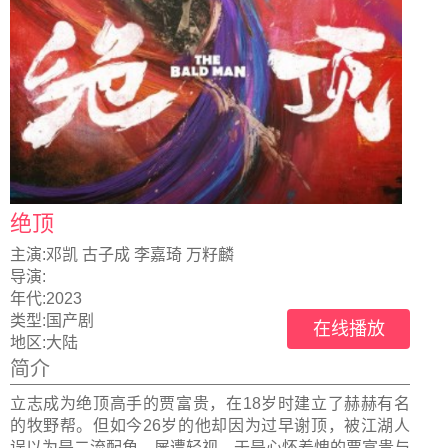
绝顶
主演:
邓凯 古子成 李嘉琦 万籽麟
导演:
年代:
2023
类型:
国产剧
在线播放
地区:
大陆
简介
立志成为绝顶高手的贾富贵，在18岁时建立了赫赫有名
的牧野帮。但如今26岁的他却因为过早谢顶，被江湖人
误以为是二流配角，屡遭轻视。于是心怀羞愧的贾富贵与