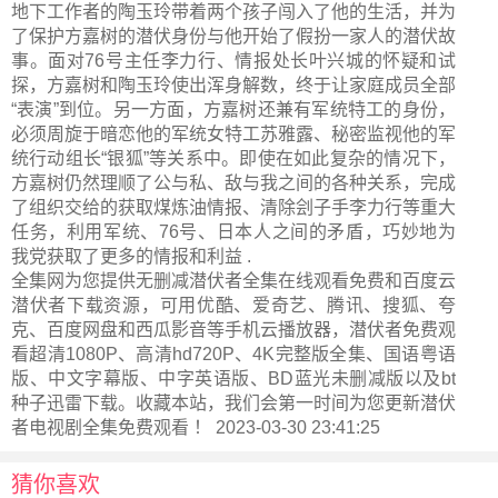
地下工作者的陶玉玲带着两个孩子闯入了他的生活，并为
了保护方嘉树的潜伏身份与他开始了假扮一家人的潜伏故
事。面对76号主任李力行、情报处长叶兴城的怀疑和试
探，方嘉树和陶玉玲使出浑身解数，终于让家庭成员全部
“表演”到位。另一方面，方嘉树还兼有军统特工的身份，
必须周旋于暗恋他的军统女特工苏雅露、秘密监视他的军
统行动组长“银狐”等关系中。即使在如此复杂的情况下，
方嘉树仍然理顺了公与私、敌与我之间的各种关系，完成
了组织交给的获取煤炼油情报、清除刽子手李力行等重大
任务，利用军统、76号、日本人之间的矛盾，巧妙地为
我党获取了更多的情报和利益 .
全集网为您提供无删减潜伏者全集在线观看免费和百度云
潜伏者下载资源，可用优酷、爱奇艺、腾讯、搜狐、夸
克、百度网盘和西瓜影音等手机云播放器，潜伏者免费观
看超清1080P、高清hd720P、4K完整版全集、国语粤语
版、中文字幕版、中字英语版、BD蓝光未删减版以及bt
种子迅雷下载。收藏本站，我们会第一时间为您更新
潜伏
者电视剧全集
免费观看 ！ 2023-03-30 23:41:25
猜你喜欢