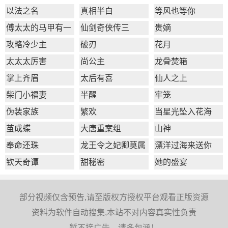
以法之名
真相半白
等风也等你
傅太太的马甲有一
仙剑奇侠传三
贵嫡
点多
攻略冷少主
破刃
花月
太太太厉害
尚公主
龙骨焚箱
掌上齐眉
太后有喜
仙人之上
柴门小福妻
半醒
牢笼
伪装家族
繁欢
当星光坠入花海
茧成蝶
大唐重案组
山神
奉命还珠
龙王令之妃卿莫属
漂洋过海来送你
钦天奇谭
甜秘密
她的盛宴
部分视频仅含预告,请至版权方授权平台观看正版资源
资料为软件自动搜集,本站不对内容真实性负责
暂不接广告，请多包涵！