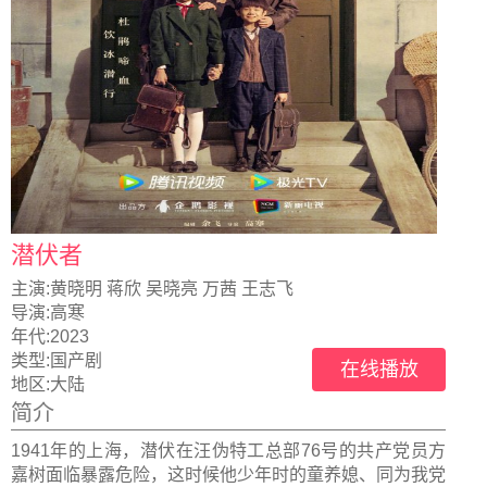
潜伏者
主演:
黄晓明 蒋欣 吴晓亮 万茜 王志飞
导演:
高寒
年代:
2023
类型:
国产剧
在线播放
地区:
大陆
简介
1941年的上海，潜伏在汪伪特工总部76号的共产党员方
嘉树面临暴露危险，这时候他少年时的童养媳、同为我党