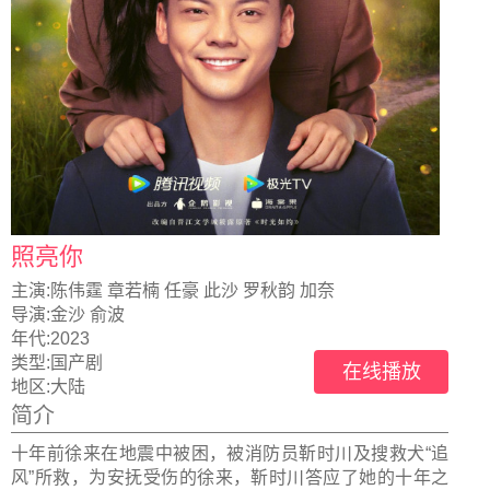
照亮你
主演:
陈伟霆 章若楠 任豪 此沙 罗秋韵 加奈
导演:
金沙 俞波
年代:
2023
类型:
国产剧
在线播放
地区:
大陆
简介
十年前徐来在地震中被困，被消防员靳时川及搜救犬“追
风”所救，为安抚受伤的徐来，靳时川答应了她的十年之