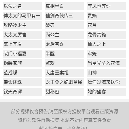
以法之名
真相半白
等风也等你
傅太太的马甲有一
仙剑奇侠传三
贵嫡
点多
攻略冷少主
破刃
花月
太太太厉害
尚公主
龙骨焚箱
掌上齐眉
太后有喜
仙人之上
柴门小福妻
半醒
牢笼
伪装家族
繁欢
当星光坠入花海
茧成蝶
大唐重案组
山神
奉命还珠
龙王令之妃卿莫属
漂洋过海来送你
钦天奇谭
甜秘密
她的盛宴
部分视频仅含预告,请至版权方授权平台观看正版资源
资料为软件自动搜集,本站不对内容真实性负责
暂不接广告，请多包涵！