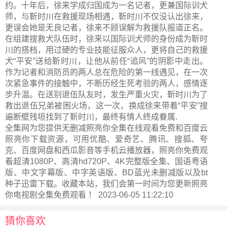
约。十年后，徐来学成归国成为一名记者，更兼国际训犬
师，与靳时川在救援现场相遇，靳时川不仅没认出徐来，
更误会她是无良记者，徐来不顾误解为救援队报道正名。
在组建搜救犬队伍时，徐来以国际训犬师的身份成为靳时
川的搭档，用过硬的专业技能征服众人，更将自己的救援
犬“平安”送给靳时川，让他从前任“追风”的阴影中走出。
作为记者和消防员的两人总在危险的第一线遇见，在一次
次紧急事件的接触中，不断历经生死考验的两人，感情逐
步升温。在送别退伍队友时，发生严重火灾，靳时川为了
救出退伍兄弟被困火场，这一次，换成徐来带着“平安”搜
遍断壁残垣找到了靳时川，最终有情人终成眷属.
全集网为您提供无删减照亮你全集在线观看免费和百度云
照亮你下载资源，可用优酷、爱奇艺、腾讯、搜狐、夸
克、百度网盘和西瓜影音等手机云播放器，照亮你免费观
看超清1080P、高清hd720P、4K完整版全集、国语粤语
版、中文字幕版、中字英语版、BD蓝光未删减版以及bt
种子迅雷下载。收藏本站，我们会第一时间为您更新
照亮
你电视剧全集
免费观看 ！ 2023-06-05 11:22:10
猜你喜欢