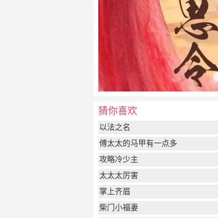
猜你喜欢
以法之名
傅太太的马甲有一点多
攻略冷少主
太太太厉害
掌上齐眉
柴门小福妻