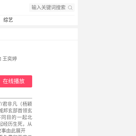
综艺
弛 王奕婷
在线播放
/君非凡（杨颖
城邦玄部首领玄
不同目的一起北
起经历生死，从
故事由此展开