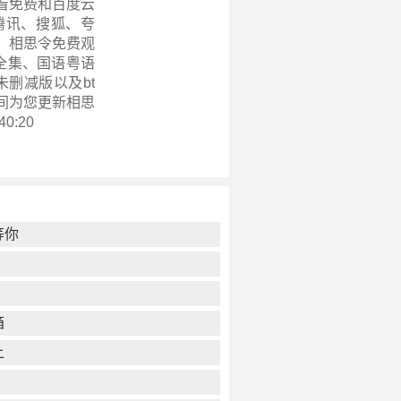
看免费和百度云
腾讯、搜狐、夸
，相思令免费观
版全集、国语粤语
删减版以及bt
间为您更新
相思
40:20
等你
箱
上