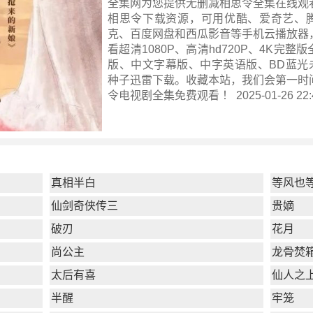
全集网为您提供无删减相思令全集在线观
相思令下载资源，可用优酷、爱奇艺、
克、百度网盘和西瓜影音等手机云播放器
看超清1080P、高清hd720P、4K完整
版、中文字幕版、中字英语版、BD蓝光未
种子迅雷下载。收藏本站，我们会第一时
令电视剧全集
免费观看 ！ 2025-01-26 22:
真相半白
等风也
仙剑奇侠传三
贵嫡
破刃
花月
尚公主
龙骨焚
太后有喜
仙人之
半醒
牢笼