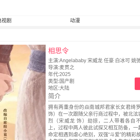
电视剧
动漫
相思令
主演:
Angelababy 宋威龙 任豪 白冰可 姚
导演:
麦贯之
年代:
2025
类型:
国产剧
地区:
大陆
简介
拥有两重身份的焱南城邦君家长女君绮罗
饰）在一次跟随父亲行商过程中，被北泫
烈（宋威龙 饰）劫掠，二人带着各自
上，过程中两人彼此试探又相互防备，一
命定相遇到虐心绝别，双强“斗爱”的精彩