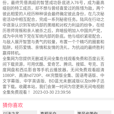
份，最终凭借高超的智慧成功卧底进入76号，成为最高
级别的特工成员，却不想与曾经喜爱过的陈惜为敌，两个
彼此相爱的人经历种种误会最终确定彼此身份，在几次秘
密活动中相互配合，完成一系列秘密任务。陆风在行动之
中逐渐认识到军统内部的黑暗和对权力利益的纷争，在经
历恩师背叛和亲人被杀之后，弃暗投明加入中国共产党，
成为中共地下党在军统内部的卧底。他与组织紧密配合，
与敌人展开智慧与勇气的较量，布置一个个精巧的圈套和
陷阱，经历爱情、亲情和友情的洗礼，为抗战的最终胜利
赢得转机。
全集网为您提供无删减无间全集在线观看免费和百度云无
间下载资源，可用优酷、爱奇艺、腾讯、搜狐、夸克、百
度网盘和西瓜影音等手机云播放器，无间免费观看超清
1080P、高清hd720P、4K完整版全集、国语粤语版、中
文字幕版、中字英语版、BD蓝光未删减版以及bt种子迅
雷下载。收藏本站，我们会第一时间为您更新
无间电视剧
全集
免费观看 ！ 2023-03-30 23:39:56
猜你喜欢
以法之名
真相半白
等风也等你