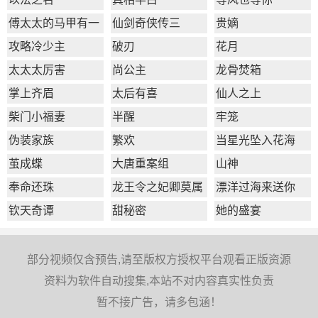
傅太太的马甲有一
仙剑奇侠传三
贵嫡
点多
攻略冷少主
破刃
花月
太太太厉害
尚公主
龙骨焚箱
掌上齐眉
太后有喜
仙人之上
柴门小福妻
半醒
牢笼
伪装家族
繁欢
当星光坠入花海
茧成蝶
大唐重案组
山神
奉命还珠
龙王令之妃卿莫属
漂洋过海来送你
钦天奇谭
甜秘密
她的盛宴
部分视频仅含预告,请至版权方授权平台观看正版资源
资料为软件自动搜集,本站不对内容真实性负责
暂不接广告，请多包涵！