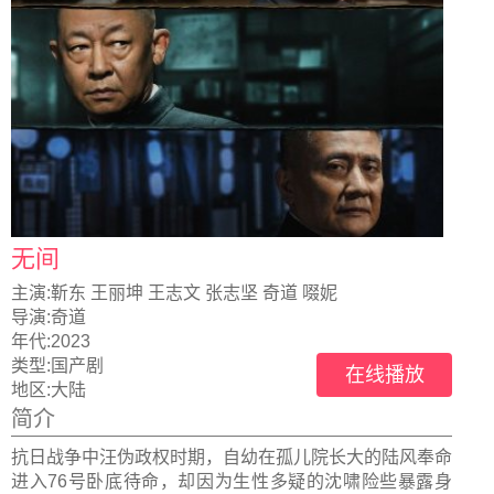
无间
主演:
靳东 王丽坤 王志文 张志坚 奇道 啜妮
导演:
奇道
年代:
2023
类型:
国产剧
在线播放
地区:
大陆
简介
抗日战争中汪伪政权时期，自幼在孤儿院长大的陆风奉命
进入76号卧底待命，却因为生性多疑的沈啸险些暴露身