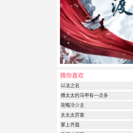
猜你喜欢
以法之名
傅太太的马甲有一点多
攻略冷少主
太太太厉害
掌上齐眉