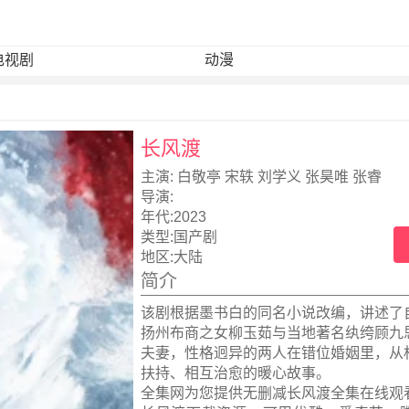
电视剧
动漫
长风渡
主演:
白敬亭 宋轶 刘学义 张昊唯 张睿
导演:
年代:
2023
类型:
国产剧
地区:
大陆
简介
该剧根据墨书白的同名小说改编，讲述了
扬州布商之女柳玉茹与当地著名纨绔顾九
夫妻，性格迥异的两人在错位婚姻里，从
扶持、相互治愈的暖心故事。
全集网为您提供无删减长风渡全集在线观