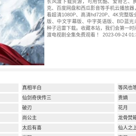
长风渡下载资源，可用优酷、爱奇艺、
克、百度网盘和西瓜影音等手机云播放器
看超清1080P、高清hd720P、4K完整
版、中文字幕版、中字英语版、BD蓝光未
种子迅雷下载。收藏本站，我们会第一时
渡电视剧全集
免费观看 ！ 2023-09-24 01:
真相半白
等风也
仙剑奇侠传三
贵嫡
破刃
花月
尚公主
龙骨焚
太后有喜
仙人之