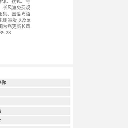
腾讯、搜狐、夸
，长风渡免费观
版全集、国语粤语
删减版以及bt
间为您更新
长风
35:28
等你
箱
上