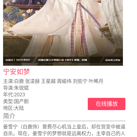
宁安如梦
主演:
白鹿 张凌赫 王星越 周峻纬 刘些宁 叶晞月
导演:
朱锐斌
年代:
2023
类型:
国产剧
在线播放
地区:
大陆
简介
姜雪宁（白鹿饰）曾费尽心机当上皇后，却在宫变中被逼
自杀。现在，姜雪宁的梦想就是远离权力，主宰自己的人