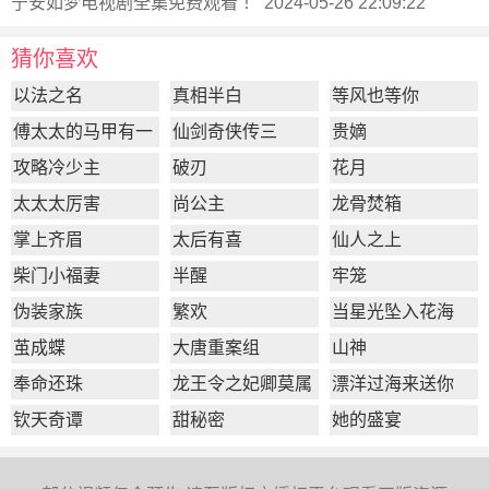
宁安如梦电视剧全集
免费观看 ！ 2024-05-26 22:09:22
猜你喜欢
以法之名
真相半白
等风也等你
傅太太的马甲有一
仙剑奇侠传三
贵嫡
点多
攻略冷少主
破刃
花月
太太太厉害
尚公主
龙骨焚箱
掌上齐眉
太后有喜
仙人之上
柴门小福妻
半醒
牢笼
伪装家族
繁欢
当星光坠入花海
茧成蝶
大唐重案组
山神
奉命还珠
龙王令之妃卿莫属
漂洋过海来送你
钦天奇谭
甜秘密
她的盛宴