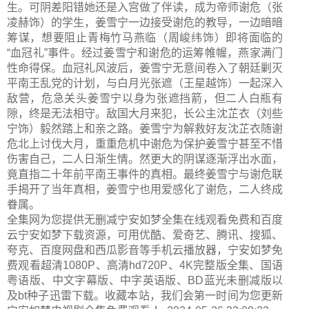
生。可阴差阳错她还是入宫做了伴读，成为帝师谢危（张
凌赫饰）的学生，姜雪宁一边接受谢危的教导，一边暗暗
筹谋，想要阻止青梅竹马燕临（周峻纬饰）即将面临的
“血冠礼”事件。经过姜雪宁和谢危的运筹帷幄，燕家满门
性命得保。血冠礼风波后，姜雪宁无意间卷入了朝廷剿灭
平南王乱党的计划，与白月光张遮（王星越饰）一起深入
敌营，危急关头姜雪宁以身为张遮挡箭，但二人白瓶有
隙，终是无法相守。敌国大月来犯，长公主沈芷衣（刘些
宁饰）毅然踏上和亲之路。姜雪宁为解救好友沈芷衣随谢
危北上讨伐大月，重重危机中谢危为保护姜雪宁甚至不惜
伤害自己，二人日渐生情。然更大的阴谋逐渐浮出水面，
竟直指二十年前平南王事件的真相。最终姜雪宁与谢危联
手揭开了当年真相，姜雪宁也用爱感化了谢危，二人终成
眷属。
全集网为您提供无删减宁安如梦全集在线观看免费和百度
云宁安如梦下载资源，可用优酷、爱奇艺、腾讯、搜狐、
夸克、百度网盘和西瓜影音等手机云播放器，宁安如梦免
费观看超清1080P、高清hd720P、4K完整版全集、国语
粤语版、中文字幕版、中字英语版、BD蓝光未删减版以
及bt种子迅雷下载。收藏本站，我们会第一时间为您更新