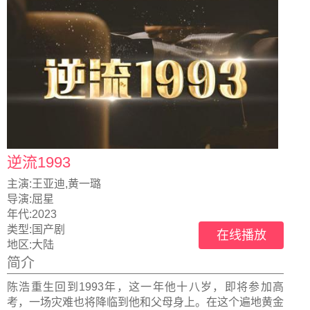
逆流1993
主演:
王亚迪,黄一璐
导演:
屈星
年代:
2023
类型:
国产剧
在线播放
地区:
大陆
简介
陈浩重生回到1993年，这一年他十八岁，即将参加高
考，一场灾难也将降临到他和父母身上。在这个遍地黄金