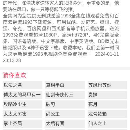
的年代，陈浩决定逆转家人的悲惨命运，更重要的是，他
要站在风口，做一只等待起飞的猪。
全集网为您提供无删减逆流1993全集在线观看免费和百
度云逆流1993下载资源，可用优酷、爱奇艺、腾讯、搜
狐、夸克、百度网盘和西瓜影音等手机云播放器，逆流
1993免费观看超清1080P、高清hd720P、4K完整版全
集、国语粤语版、中文字幕版、中字英语版、BD蓝光未
删减版以及bt种子迅雷下载。收藏本站，我们会第一时间
为您更新
逆流1993电视剧全集
免费观看 ！ 2024-01-11
23:13:28
猜你喜欢
以法之名
真相半白
等风也等你
傅太太的马甲有一
仙剑奇侠传三
贵嫡
点多
攻略冷少主
破刃
花月
太太太厉害
尚公主
龙骨焚箱
掌上齐眉
太后有喜
仙人之上