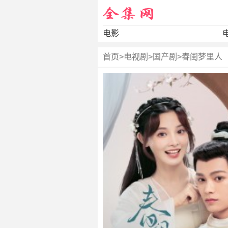
电影
首页
>
电视剧
>
国产剧
>
春闺梦里人