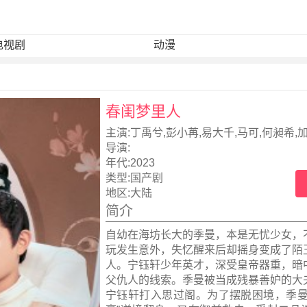
电视剧
动漫
春闺梦里人
主演:
丁禹兮,彭小苒,易大千,马可,何昶希,
睿,付嘉,阿丽亚,董颜
导演:
年代:
2023
类型:
国产剧
地区:
大陆
简介
自幼在海坊长大的季曼，本是无忧少女，
玩发生意外，失忆醒来后却摇身变成了陌
人。宁钰轩少年英才，深受皇帝器重，暗
父仇人的线索。季曼被当成残暴善妒的大
宁钰轩打入思过阁。为了摆脱困境，季曼