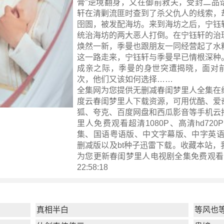
膏”逆境翻身，又在御前救夫，受封二品
轩在清剿流匪时查到了杀父仇人的线索，
囹圄，被发配海坊。来到海坊之后，宁钰
统治海坊的两大恶人打倒。在宁钰轩的治
焕然一新，季曼也跟朋友一同经营起了水
这一路走来，宁钰轩与季曼早已情根深种
成亲之际，季曼的身世突遭揭晓，面对
次，他们又该如何选择……
全集网为您提供无删减春闺梦里人全集在
度云春闺梦里人下载资源，可用优酷、爱
狐、夸克、百度网盘和西瓜影音等手机云
里人免费观看超清1080P、高清hd720
集、国语粤语版、中文字幕版、中字英语
删减版以及bt种子迅雷下载。收藏本站，
为您更新
春闺梦里人电视剧全集
免费观看 ！
22:58:18
真相半白
等风也