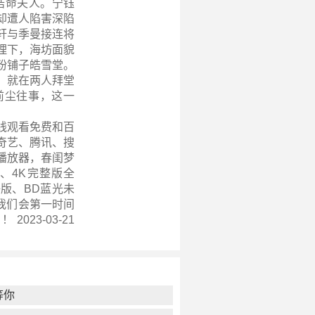
诰命夫人。宁钰
却遭人陷害深陷
轩与季曼接连将
理下，海坊面貌
粉铺子皓雪堂。
。就在两人拜堂
前尘往事，这一
线观看免费和百
奇艺、腾讯、搜
播放器，春闺梦
P、4K完整版全
版、BD蓝光未
我们会第一时间
 2023-03-21
等你