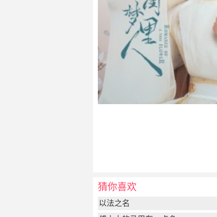
猜你喜欢
以法之名