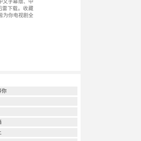
、中文字幕版、中
迅雷下载。收藏
皆为你电视剧全
等你
箱
上