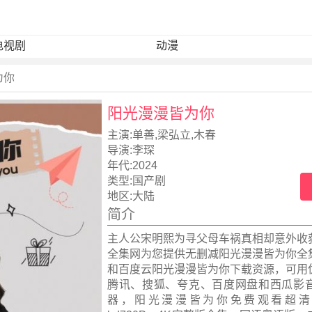
电视剧
动漫
为你
阳光漫漫皆为你
主演:
单善,梁弘立,木春
导演:
李琛
年代:
2024
类型:
国产剧
地区:
大陆
简介
主人公宋明熙为寻父母车祸真相却意外收
全集网为您提供无删减阳光漫漫皆为你全
和百度云阳光漫漫皆为你下载资源，可用
腾讯、搜狐、夸克、百度网盘和西瓜影
器，阳光漫漫皆为你免费观看超清1