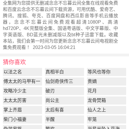
全集网为您提供无删减念念不忘暮云间全集在线观看免费
和百度云念念不忘暮云间下载资源，可用优酷、爱奇艺、
腾讯、搜狐、夸克、百度网盘和西瓜影音等手机云播放
器，念念不忘暮云间免费观看超清1080P、高清
hd720P、4K完整版全集、国语粤语版、中文字幕版、中
字英语版、BD蓝光未删减版以及bt种子迅雷下载。收藏
本站，我们会第一时间为您更新
念念不忘暮云间电视剧全
集
免费观看 ！ 2023-03-05 16:04:21
猜你喜欢
以法之名
真相半白
等风也等你
傅太太的马甲有一
仙剑奇侠传三
贵嫡
点多
攻略冷少主
破刃
花月
太太太厉害
尚公主
龙骨焚箱
掌上齐眉
太后有喜
仙人之上
柴门小福妻
半醒
牢笼
伪装家族
繁欢
当星光坠入花海