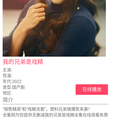
我的兄弟是戏精
主演:
导演:
年代:
2022
类型:
国产剧
在线播放
地区:
简介
“销售精英”和“戏精龙套”，塑料兄弟情爆笑来袭！
全集网为您提供无删减我的兄弟是戏精全集在线观看免费