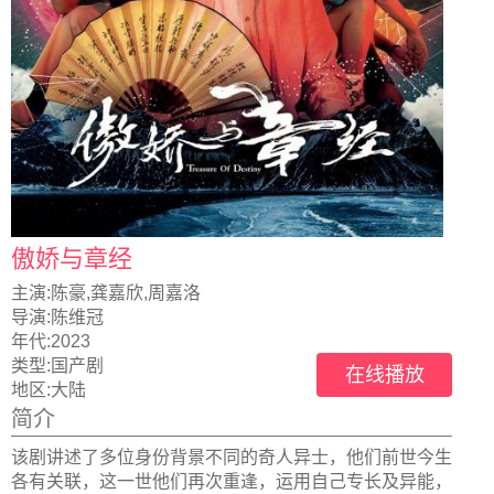
傲娇与章经
主演:
陈豪,龚嘉欣,周嘉洛
导演:
陈维冠
年代:
2023
类型:
国产剧
在线播放
地区:
大陆
简介
该剧讲述了多位身份背景不同的奇人异士，他们前世今生
各有关联，这一世他们再次重逢，运用自己专长及异能，