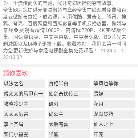
为一个流传而久的宝藏，展开奇幻历险的夺宝故事。
全集网为您提供无删减傲娇与章经全集在线观看免费和百
度云傲娇与章经下载资源，可用优酷、爱奇艺、腾讯、搜
狐、夸克、百度网盘和西瓜影音等手机云播放器，傲娇与
章经免费观看超清1080P、高清hd720P、4K完整版全
集、国语粤语版、中文字幕版、中字英语版、BD蓝光未
删减版以及bt种子迅雷下载。收藏本站，我们会第一时间
为您更新
傲娇与章经电视剧全集
免费观看 ！ 2024-01-11
23:13:32
猜你喜欢
以法之名
真相半白
等风也等你
傅太太的马甲有一
仙剑奇侠传三
贵嫡
点多
攻略冷少主
破刃
花月
太太太厉害
尚公主
龙骨焚箱
掌上齐眉
太后有喜
仙人之上
柴门小福妻
半醒
牢笼