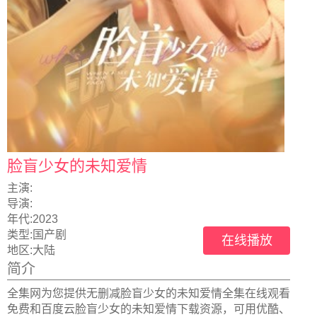
脸盲少女的未知爱情
主演:
导演:
年代:
2023
类型:
国产剧
在线播放
地区:
大陆
简介
全集网为您提供无删减脸盲少女的未知爱情全集在线观看
免费和百度云脸盲少女的未知爱情下载资源，可用优酷、