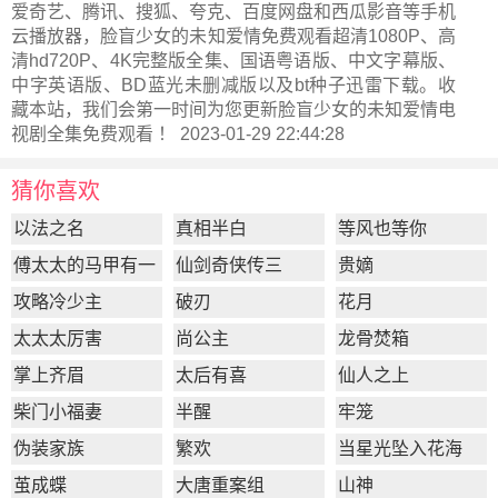
爱奇艺、腾讯、搜狐、夸克、百度网盘和西瓜影音等手机
云播放器，脸盲少女的未知爱情免费观看超清1080P、高
清hd720P、4K完整版全集、国语粤语版、中文字幕版、
中字英语版、BD蓝光未删减版以及bt种子迅雷下载。收
藏本站，我们会第一时间为您更新
脸盲少女的未知爱情电
视剧全集
免费观看 ！ 2023-01-29 22:44:28
猜你喜欢
以法之名
真相半白
等风也等你
傅太太的马甲有一
仙剑奇侠传三
贵嫡
点多
攻略冷少主
破刃
花月
太太太厉害
尚公主
龙骨焚箱
掌上齐眉
太后有喜
仙人之上
柴门小福妻
半醒
牢笼
伪装家族
繁欢
当星光坠入花海
茧成蝶
大唐重案组
山神