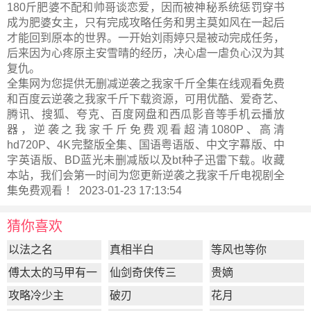
180斤肥婆不配和帅哥谈恋爱，因而被神秘系统惩罚穿书
成为肥婆女主，只有完成攻略任务和男主莫如风在一起后
才能回到原本的世界。一开始刘雨婷只是被动完成任务，
后来因为心疼原主安雪晴的经历，决心虐一虐负心汉为其
复仇。
全集网为您提供无删减逆袭之我家千斤全集在线观看免费
和百度云逆袭之我家千斤下载资源，可用优酷、爱奇艺、
腾讯、搜狐、夸克、百度网盘和西瓜影音等手机云播放
器，逆袭之我家千斤免费观看超清1080P、高清
hd720P、4K完整版全集、国语粤语版、中文字幕版、中
字英语版、BD蓝光未删减版以及bt种子迅雷下载。收藏
本站，我们会第一时间为您更新
逆袭之我家千斤电视剧全
集
免费观看 ！ 2023-01-23 17:13:54
猜你喜欢
以法之名
真相半白
等风也等你
傅太太的马甲有一
仙剑奇侠传三
贵嫡
点多
攻略冷少主
破刃
花月