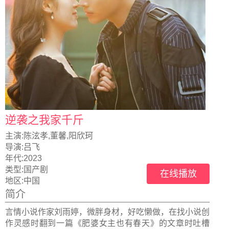
逆袭之我家千斤
主演:
陈泫孝,董馨,阳欣珂
导演:
吕飞
年代:
2023
类型:
国产剧
在线播放
地区:
中国
简介
言情小说作家刘雨婷，微胖身材，好吃懒做，在找小说创
作灵感时翻到一篇《肥婆女主也有春天》的文章时吐槽