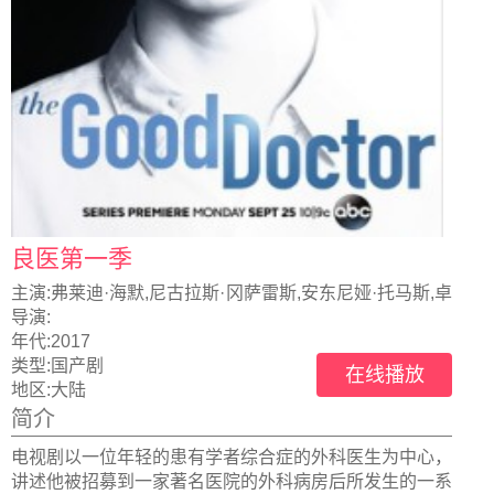
良医第一季
主演:
弗莱迪·海默,尼古拉斯·冈萨雷斯,安东尼娅·托马斯,卓
库·莫度
导演:
年代:
2017
类型:
国产剧
在线播放
地区:
大陆
简介
电视剧以一位年轻的患有学者综合症的外科医生为中心，
讲述他被招募到一家著名医院的外科病房后所发生的一系