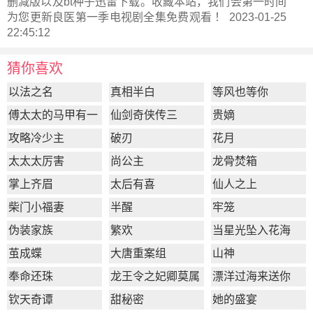
删减版以及bt种子迅雷下载。收藏本站，我们会第一时间
为您更新
良医第一季电视剧全集
免费观看 ！ 2023-01-25
22:45:12
猜你喜欢
以法之名
真相半白
等风也等你
傅太太的马甲有一
仙剑奇侠传三
贵嫡
点多
攻略冷少主
破刃
花月
太太太厉害
尚公主
龙骨焚箱
掌上齐眉
太后有喜
仙人之上
柴门小福妻
半醒
牢笼
伪装家族
繁欢
当星光坠入花海
茧成蝶
大唐重案组
山神
奉命还珠
龙王令之妃卿莫属
漂洋过海来送你
钦天奇谭
甜秘密
她的盛宴