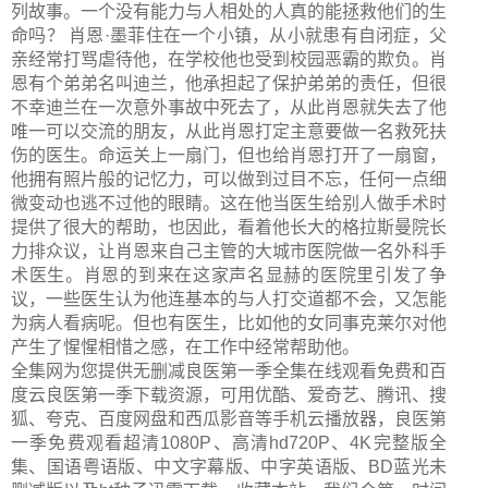
列故事。一个没有能力与人相处的人真的能拯救他们的生
命吗？ 肖恩·墨菲住在一个小镇，从小就患有自闭症，父
亲经常打骂虐待他，在学校他也受到校园恶霸的欺负。肖
恩有个弟弟名叫迪兰，他承担起了保护弟弟的责任，但很
不幸迪兰在一次意外事故中死去了，从此肖恩就失去了他
唯一可以交流的朋友，从此肖恩打定主意要做一名救死扶
伤的医生。命运关上一扇门，但也给肖恩打开了一扇窗，
他拥有照片般的记忆力，可以做到过目不忘，任何一点细
微变动也逃不过他的眼睛。这在他当医生给别人做手术时
提供了很大的帮助，也因此，看着他长大的格拉斯曼院长
力排众议，让肖恩来自己主管的大城市医院做一名外科手
术医生。肖恩的到来在这家声名显赫的医院里引发了争
议，一些医生认为他连基本的与人打交道都不会，又怎能
为病人看病呢。但也有医生，比如他的女同事克莱尔对他
产生了惺惺相惜之感，在工作中经常帮助他。
全集网为您提供无删减良医第一季全集在线观看免费和百
度云良医第一季下载资源，可用优酷、爱奇艺、腾讯、搜
狐、夸克、百度网盘和西瓜影音等手机云播放器，良医第
一季免费观看超清1080P、高清hd720P、4K完整版全
集、国语粤语版、中文字幕版、中字英语版、BD蓝光未