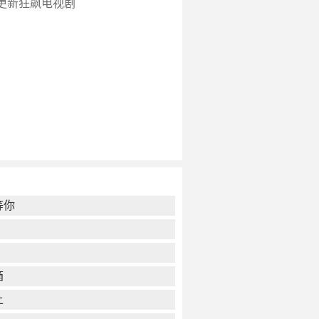
更新
狂飙电视剧
等你
箱
上