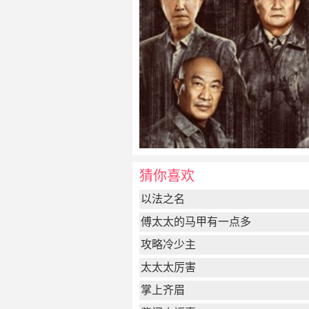
猜你喜欢
以法之名
傅太太的马甲有一点多
攻略冷少主
太太太厉害
掌上齐眉