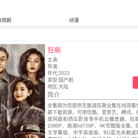
电视剧
动漫
狂飙
主演:
导演:
年代:
2023
类型:
国产剧
地区:
大陆
简介
全集网为您提供无删减狂飙全集在线观看
飙下载资源，可用优酷、爱奇艺、腾讯、
度网盘和西瓜影音等手机云播放器，狂
1080P、高清hd720P、4K完整版全集
文字幕版、中字英语版、BD蓝光未删减版