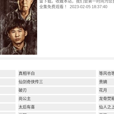
雷下载。收藏本站，我们会第一时间为您
全集
免费观看 ！ 2023-02-05 18:37:40
真相半白
等风也
仙剑奇侠传三
贵嫡
破刃
花月
尚公主
龙骨焚
太后有喜
仙人之