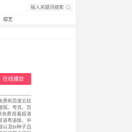
综艺
在线播放
免费和百度云狂
搜狐、夸克、百
飙免费观看超清
、国语粤语版、中
以及bt种子迅