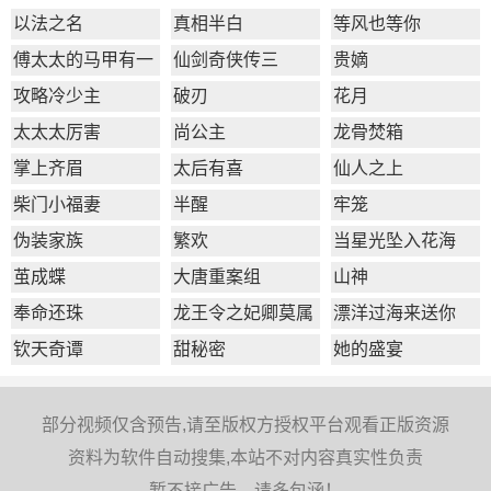
以法之名
真相半白
等风也等你
傅太太的马甲有一
仙剑奇侠传三
贵嫡
点多
攻略冷少主
破刃
花月
太太太厉害
尚公主
龙骨焚箱
掌上齐眉
太后有喜
仙人之上
柴门小福妻
半醒
牢笼
伪装家族
繁欢
当星光坠入花海
茧成蝶
大唐重案组
山神
奉命还珠
龙王令之妃卿莫属
漂洋过海来送你
钦天奇谭
甜秘密
她的盛宴
部分视频仅含预告,请至版权方授权平台观看正版资源
资料为软件自动搜集,本站不对内容真实性负责
暂不接广告，请多包涵！