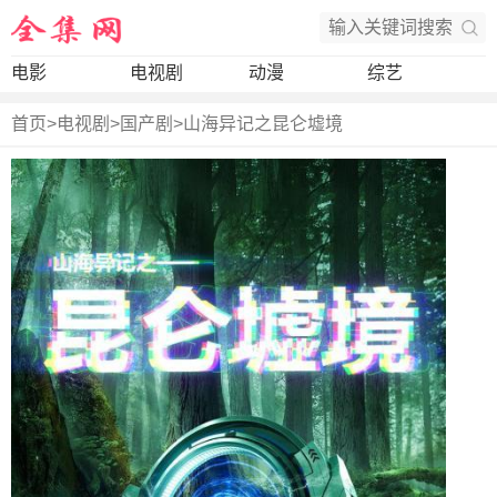
电影
电视剧
动漫
综艺
首页
>
电视剧
>
国产剧
>
山海异记之昆仑墟境