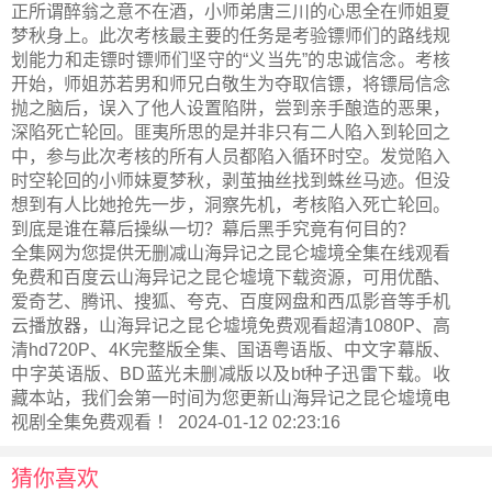
正所谓醉翁之意不在酒，小师弟唐三川的心思全在师姐夏
梦秋身上。此次考核最主要的任务是考验镖师们的路线规
划能力和走镖时镖师们坚守的“义当先”的忠诚信念。考核
开始，师姐苏若男和师兄白敬生为夺取信镖，将镖局信念
抛之脑后，误入了他人设置陷阱，尝到亲手酿造的恶果，
深陷死亡轮回。匪夷所思的是并非只有二人陷入到轮回之
中，参与此次考核的所有人员都陷入循环时空。发觉陷入
时空轮回的小师妹夏梦秋，剥茧抽丝找到蛛丝马迹。但没
想到有人比她抢先一步，洞察先机，考核陷入死亡轮回。
到底是谁在幕后操纵一切？幕后黑手究竟有何目的？
全集网为您提供无删减山海异记之昆仑墟境全集在线观看
免费和百度云山海异记之昆仑墟境下载资源，可用优酷、
爱奇艺、腾讯、搜狐、夸克、百度网盘和西瓜影音等手机
云播放器，山海异记之昆仑墟境免费观看超清1080P、高
清hd720P、4K完整版全集、国语粤语版、中文字幕版、
中字英语版、BD蓝光未删减版以及bt种子迅雷下载。收
藏本站，我们会第一时间为您更新
山海异记之昆仑墟境电
视剧全集
免费观看 ！ 2024-01-12 02:23:16
猜你喜欢