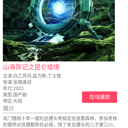
山海异记之昆仑墟境
主演:
白乙苏玛,盆力新,丁士锟
导演:
张璐逸羽
年代:
2023
类型:
国产剧
在线播放
地区:
大陆
简介
龙门镖局十年一度的总镖头考核定在迷雾森林，参加考核
的镖师对信镖都势在必得，除了老总镖头的儿子唐三川，