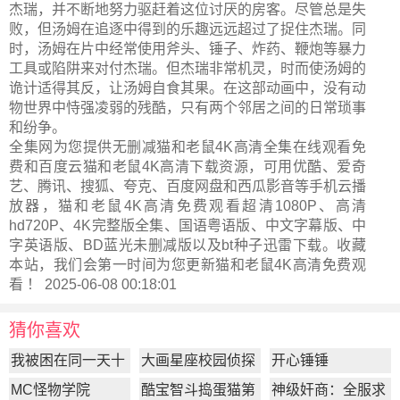
杰瑞，并不断地努力驱赶着这位讨厌的房客。尽管总是失
败，但汤姆在追逐中得到的乐趣远远超过了捉住杰瑞。同
时，汤姆在片中经常使用斧头、锤子、炸药、鞭炮等暴力
工具或陷阱来对付杰瑞。但杰瑞非常机灵，时而使汤姆的
诡计适得其反，让汤姆自食其果。在这部动画中，没有动
物世界中恃强凌弱的残酷，只有两个邻居之间的日常琐事
和纷争。
全集网为您提供无删减猫和老鼠4K高清全集在线观看免
费和百度云猫和老鼠4K高清下载资源，可用优酷、爱奇
艺、腾讯、搜狐、夸克、百度网盘和西瓜影音等手机云播
放器，猫和老鼠4K高清免费观看超清1080P、高清
hd720P、4K完整版全集、国语粤语版、中文字幕版、中
字英语版、BD蓝光未删减版以及bt种子迅雷下载。收藏
本站，我们会第一时间为您更新
猫和老鼠4K高清
免费观
看 ！ 2025-06-08 00:18:01
猜你喜欢
我被困在同一天十
大画星座校园侦探
开心锤锤
万年
第2季
MC怪物学院
酷宝智斗捣蛋猫第
神级奸商：全服求