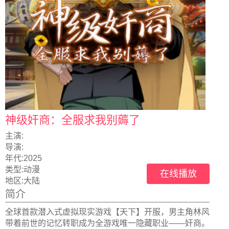
神级奸商：全服求我别薅了
主演:
导演:
年代:
2025
类型:
动漫
在线播放
地区:
大陆
简介
全球首款潜入式虚拟现实游戏【天下】开服，男主角林风
带着前世的记忆转职成为全游戏唯一隐藏职业——奸商。