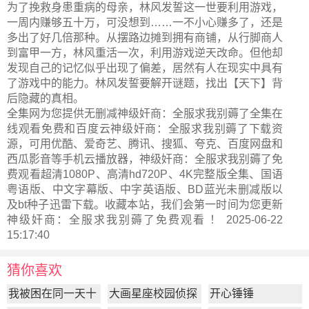
为了挽救身患重病的母亲，林风发誓这一世要利用游戏，
一周内赚够五十万，可没想到……一不小心赚多了，还是
多出了好几倍那种。从摆路边摊到拥有商铺，从行脚商人
到富甲一方，林风重活一次，利用游戏逆天改命。但他却
发现自己的记忆似乎出现了偏差，居然有人在现实中具有
了游戏中的能力。林风发誓要解开谜题，找出【天下】背
后隐藏的真相。
全集网为您提供无删减神级奸商：全服求我别薅了全集在
线观看免费和百度云神级奸商：全服求我别薅了下载资
源，可用优酷、爱奇艺、腾讯、搜狐、夸克、百度网盘和
西瓜影音等手机云播放器，神级奸商：全服求我别薅了免
费观看超清1080P、高清hd720P、4K完整版全集、国语
粤语版、中文字幕版、中字英语版、BD蓝光未删减版以
及bt种子迅雷下载。收藏本站，我们会第一时间为您更新
神级奸商：全服求我别薅了
免费观看 ！ 2025-06-22
15:17:40
猜你喜欢
我被困在同一天十
大画星座校园侦探
开心锤锤