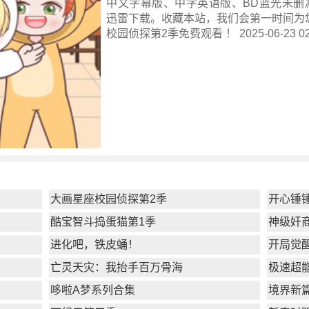
中文字幕版、中字英语版、BD蓝光未删减
迅雷下载。收藏本站，我们会第一时间为
校园侦探第2季
免费观看 ！ 2025-06-23 02
大画星座校园侦探第2季
开心锤
酷宝智斗捣蛋猫第1季
神级奸
进化吧，铁皮蛹！
开局觉
亡灵天灾：我抬手百万骨海
极速超
哆啦A梦系列合集
境界新