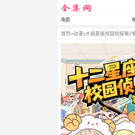
电影
首页
>
动漫
>
大画星座校园侦探第2