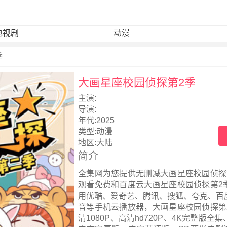
电视剧
动漫
季
大画星座校园侦探第2季
主演:
导演:
年代:
2025
类型:
动漫
地区:
大陆
简介
全集网为您提供无删减大画星座校园侦探
观看免费和百度云大画星座校园侦探第2
用优酷、爱奇艺、腾讯、搜狐、夸克、百
音等手机云播放器，大画星座校园侦探第
清1080P、高清hd720P、4K完整版全