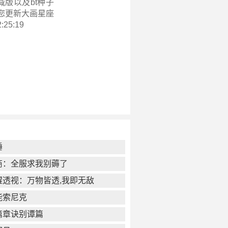
版以及bt种子
您更新
大画星座
:25:19
锤
商：全服求我别薅了
醒透视：万物皆透,我即无敌
能索尼克
篇章诀别谭篇