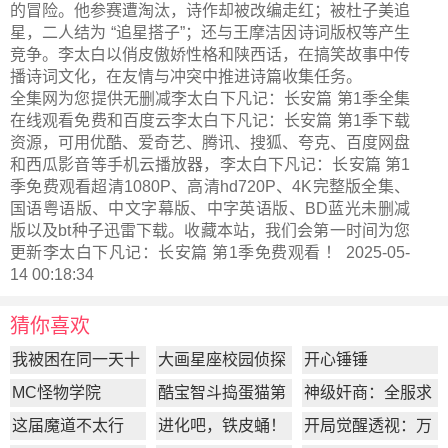
的冒险。他参赛遭淘汰，诗作却被改编走红；被杜子美追
星，二人结为 “追星搭子”；还与王摩洁因诗词版权等产生
竞争。李太白以俏皮傲娇性格和陕西话，在搞笑故事中传
播诗词文化，在友情与冲突中推进诗篇收集任务。
全集网为您提供无删减李太白下凡记：长安篇 第1季全集
在线观看免费和百度云李太白下凡记：长安篇 第1季下载
资源，可用优酷、爱奇艺、腾讯、搜狐、夸克、百度网盘
和西瓜影音等手机云播放器，李太白下凡记：长安篇 第1
季免费观看超清1080P、高清hd720P、4K完整版全集、
国语粤语版、中文字幕版、中字英语版、BD蓝光未删减
版以及bt种子迅雷下载。收藏本站，我们会第一时间为您
更新
李太白下凡记：长安篇 第1季
免费观看 ！ 2025-05-
14 00:18:34
猜你喜欢
我被困在同一天十
大画星座校园侦探
开心锤锤
万年
第2季
MC怪物学院
酷宝智斗捣蛋猫第
神级奸商：全服求
1季
我别薅了
这届魔道不太行
进化吧，铁皮蛹！
开局觉醒透视：万