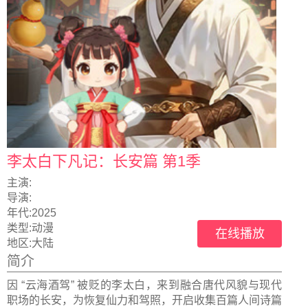
李太白下凡记：长安篇 第1季
主演:
导演:
年代:
2025
类型:
动漫
在线播放
地区:
大陆
简介
因 “云海酒驾” 被贬的李太白，来到融合唐代风貌与现代
职场的长安，为恢复仙力和驾照，开启收集百篇人间诗篇