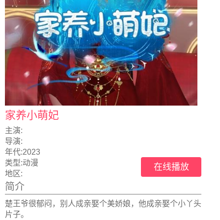
家养小萌妃
主演:
导演:
年代:
2023
类型:
动漫
在线播放
地区:
简介
楚王爷很郁闷，别人成亲娶个美娇娘，他成亲娶个小丫头
片子。