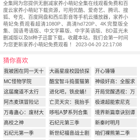
全集网为您提供无删减家养小萌妃全集在线观看免费和百
度云家养小萌妃下载资源，可用优酷、爱奇艺、腾讯、搜
狐、夸克、百度网盘和西瓜影音等手机云播放器，家养小
萌妃免费观看超清1080P、高清hd720P、4K完整版全
集、国语粤语版、中文字幕版、中字英语版、BD蓝光未
删减版以及bt种子迅雷下载。收藏本站，我们会第一时间
为您更新
家养小萌妃
免费观看 ！ 2023-04-20 22:17:08
猜你喜欢
我被困在同一天十
大画星座校园侦探
开心锤锤
万年
第2季
MC怪物学院
酷宝智斗捣蛋猫第
神级奸商：全服求
1季
我别薅了
这届魔道不太行
进化吧，铁皮蛹！
开局觉醒透视：万
物皆透,我即无敌
阿杰麦琪冒险记
亡灵天灾：我抬手
极速超能索尼克
百万骨海
万毒蛊心：废材大
哆啦A梦系列合集
境界新篇章诀别谭
小姐杀疯了
篇
高校之神
石纪元第三季
新秦时明月
石纪元第一季
新世纪福音战士剧
咱们裸熊第二季