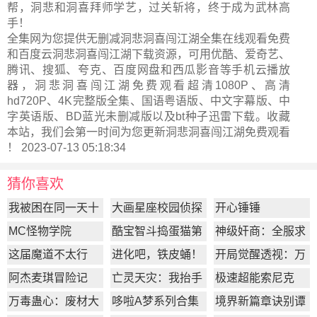
帮，洞悲和洞喜拜师学艺，过关斩将，终于成为武林高
手！
全集网为您提供无删减洞悲洞喜闯江湖全集在线观看免费
和百度云洞悲洞喜闯江湖下载资源，可用优酷、爱奇艺、
腾讯、搜狐、夸克、百度网盘和西瓜影音等手机云播放
器，洞悲洞喜闯江湖免费观看超清1080P、高清
hd720P、4K完整版全集、国语粤语版、中文字幕版、中
字英语版、BD蓝光未删减版以及bt种子迅雷下载。收藏
本站，我们会第一时间为您更新
洞悲洞喜闯江湖
免费观看
！ 2023-07-13 05:18:34
猜你喜欢
我被困在同一天十
大画星座校园侦探
开心锤锤
万年
第2季
MC怪物学院
酷宝智斗捣蛋猫第
神级奸商：全服求
1季
我别薅了
这届魔道不太行
进化吧，铁皮蛹！
开局觉醒透视：万
物皆透,我即无敌
阿杰麦琪冒险记
亡灵天灾：我抬手
极速超能索尼克
百万骨海
万毒蛊心：废材大
哆啦A梦系列合集
境界新篇章诀别谭