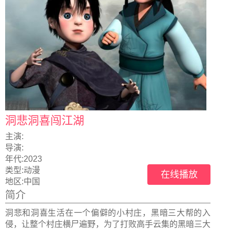
洞悲洞喜闯江湖
主演:
导演:
年代:
2023
类型:
动漫
在线播放
地区:
中国
简介
洞悲和洞喜生活在一个偏僻的小村庄，黑暗三大帮的入
侵，让整个村庄横尸遍野，为了打败高手云集的黑暗三大