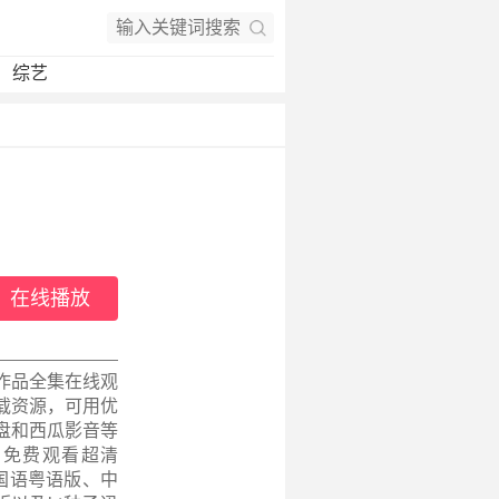
综艺
在线播放
作品全集在线观
载资源，可用优
盘和西瓜影音等
品免费观看超清
、国语粤语版、中