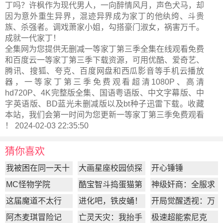
丁吗？许枫作为现代男人，一向醉情风月，声色犬马，却
因为意外重生异界，混迹异界成为家丁的他纨绔、斗贵
族、杀强者。调戏萧家小姐，勾搭豪门淑女，祸害万千。
成就一代家丁！
全集网为您提供无删减一等家丁第三季全集在线观看免费
和百度云一等家丁第三季下载资源，可用优酷、爱奇艺、
腾讯、搜狐、夸克、百度网盘和西瓜影音等手机云播放
器，一等家丁第三季免费观看超清1080P、高清
hd720P、4K完整版全集、国语粤语版、中文字幕版、中
字英语版、BD蓝光未删减版以及bt种子迅雷下载。收藏
本站，我们会第一时间为您更新
一等家丁第三季
免费观看
！ 2024-02-03 22:35:50
猜你喜欢
我被困在同一天十
大画星座校园侦探
开心锤锤
万年
第2季
MC怪物学院
酷宝智斗捣蛋猫第
神级奸商：全服求
1季
我别薅了
这届魔道不太行
进化吧，铁皮蛹！
开局觉醒透视：万
物皆透,我即无敌
阿杰麦琪冒险记
亡灵天灾：我抬手
极速超能索尼克