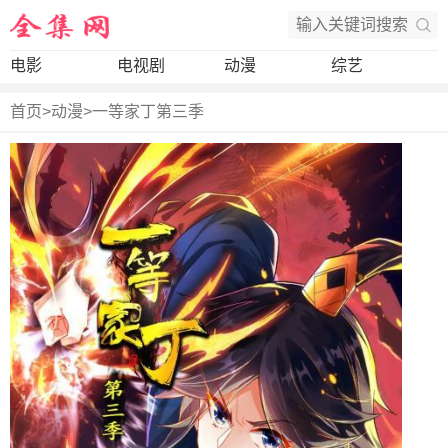
电影
电视剧
动漫
综艺
首页
>
动漫
>
一等家丁第三季