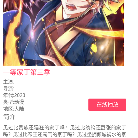
一等家丁第三季
主演:
导演:
年代:
2023
类型:
动漫
在线播放
地区:
大陆
简介
见过比贵族还猖狂的家丁吗？见过比纨绔还嚣张的家丁
吗？见过比帝王还霸气的家丁吗？见过坐拥倾城祸水的家