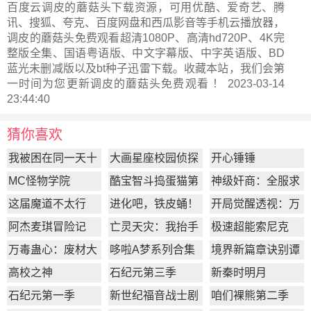
百度云调皮的蘑菇头下载资源，可用优酷、爱奇艺、腾
讯、搜狐、夸克、百度网盘和西瓜影音等手机云播放器，
调皮的蘑菇头免费观看超清1080P、高清hd720P、4K完
整版全集、国语粤语版、中文字幕版、中字英语版、BD
蓝光未删减版以及bt种子迅雷下载。收藏本站，我们会第
一时间为您更新
调皮的蘑菇头
免费观看 ！ 2023-03-14
23:44:40
猜你喜欢
我被困在同一天十
大画星座校园侦探
开心锤锤
万年
第2季
MC怪物学院
酷宝智斗捣蛋猫第
神级奸商：全服求
1季
我别薅了
这届魔道不太行
进化吧，铁皮蛹！
开局觉醒透视：万
物皆透,我即无敌
阿杰麦琪冒险记
亡灵天灾：我抬手
极速超能索尼克
百万骨海
万毒蛊心：废材大
哆啦A梦系列合集
境界新篇章诀别谭
小姐杀疯了
篇
高校之神
石纪元第三季
新秦时明月
石纪元第一季
新世纪福音战士剧
咱们裸熊第二季