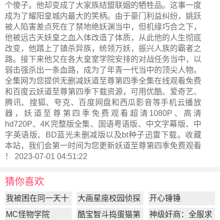
个傻子。他却变成了大家族结盟联姻的牺牲品。这事一度
成为了耀阳皇城内最大的笑柄。由于豪门利益纠纷，姚跃
被人陷害差点死在了禁地绝妖渊当中，但机缘巧合之下，
他被远古天妖皇之血入体改造了体质，从此他的人生彻底
改变，他踏上了镇杀异族，统领万妖，振兴人族的霸者之
路。接下来他又在各大皇室学院安排的对战任务当中，以
弱击强杀出一条血路，成为了年青一代当中的顶尖人物。
全集网为您提供无删减妖道至尊第四季全集在线观看免费
和百度云妖道至尊第四季下载资源，可用优酷、爱奇艺、
腾讯、搜狐、夸克、百度网盘和西瓜影音等手机云播放
器，妖道至尊第四季免费观看超清1080P、高清
hd720P、4K完整版全集、国语粤语版、中文字幕版、中
字英语版、BD蓝光未删减版以及bt种子迅雷下载。收藏
本站，我们会第一时间为您更新
妖道至尊第四季
免费观看
！ 2023-07-01 04:51:22
猜你喜欢
我被困在同一天十
大画星座校园侦探
开心锤锤
万年
第2季
MC怪物学院
酷宝智斗捣蛋猫第
神级奸商：全服求