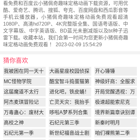
看免费和百度云小猪佩奇趣味定格动画下载资源，可用优
酷、爱奇艺、腾讯、搜狐、夸克、百度网盘和西瓜影音等
手机云播放器，小猪佩奇趣味定格动画免费观看超清
1080P、高清hd720P、4K完整版全集、国语粤语版、中
文字幕版、中字英语版、BD蓝光未删减版以及bt种子迅
雷下载。收藏本站，我们会第一时间为您更新
小猪佩奇趣
味定格动画
免费观看 ！ 2023-02-09 15:54:29
猜你喜欢
我被困在同一天十
大画星座校园侦探
开心锤锤
万年
第2季
MC怪物学院
酷宝智斗捣蛋猫第
神级奸商：全服求
1季
我别薅了
这届魔道不太行
进化吧，铁皮蛹！
开局觉醒透视：万
物皆透,我即无敌
阿杰麦琪冒险记
亡灵天灾：我抬手
极速超能索尼克
百万骨海
万毒蛊心：废材大
哆啦A梦系列合集
境界新篇章诀别谭
小姐杀疯了
篇
高校之神
石纪元第三季
新秦时明月
石纪元第一季
新世纪福音战士剧
咱们裸熊第二季