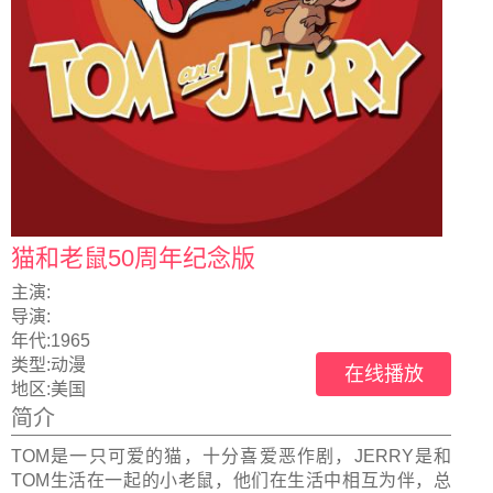
猫和老鼠50周年纪念版
主演:
导演:
年代:
1965
类型:
动漫
在线播放
地区:
美国
简介
TOM是一只可爱的猫，十分喜爱恶作剧，JERRY是和
TOM生活在一起的小老鼠，他们在生活中相互为伴，总