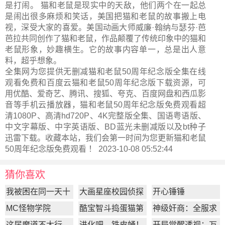
是打闹。 猫和老鼠是现实中的天敌，他们两个在一起总
是闹出很多麻烦和笑话，美国把猫和老鼠的故事搬上电
视，深受大家的喜爱。美国动画大师威廉·翰纳与瑟芬·芭
芭拉共同创作了猫和老鼠，作品颠覆了传统印象中的猫和
老鼠形象，妙趣横生。它的故事内容单一，总是出人意
料，超乎想象。
全集网为您提供无删减猫和老鼠50周年纪念版全集在线
观看免费和百度云猫和老鼠50周年纪念版下载资源，可
用优酷、爱奇艺、腾讯、搜狐、夸克、百度网盘和西瓜影
音等手机云播放器，猫和老鼠50周年纪念版免费观看超
清1080P、高清hd720P、4K完整版全集、国语粤语版、
中文字幕版、中字英语版、BD蓝光未删减版以及bt种子
迅雷下载。收藏本站，我们会第一时间为您更新
猫和老鼠
50周年纪念版
免费观看 ！ 2023-10-08 05:52:44
猜你喜欢
我被困在同一天十
大画星座校园侦探
开心锤锤
万年
第2季
MC怪物学院
酷宝智斗捣蛋猫第
神级奸商：全服求
1季
我别薅了
这届魔道不太行
进化吧，铁皮蛹！
开局觉醒透视：万