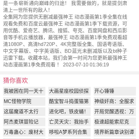
是一条崭新通向巅峰的归途！ 我需要做的，就是提剑肃
清上一世所有的敌人！
全集网为您提供无删减最强神王 动态漫画第1季全集在线
观看免费和百度云最强神王 动态漫画第1季下载资源，可
用优酷、爱奇艺、腾讯、搜狐、夸克、百度网盘和西瓜影
音等手机云播放器，最强神王 动态漫画第1季免费观看超
清1080P、高清hd720P、4K完整版全集、国语粤语版、
中文字幕版、中字英语版、BD蓝光未删减版以及bt种子
迅雷下载。收藏本站，我们会第一时间为您更新
最强神王
动态漫画第1季
免费观看 ！ 2023-07-10 01:36:19
猜你喜欢
我被困在同一天十
大画星座校园侦探
开心锤锤
万年
第2季
MC怪物学院
酷宝智斗捣蛋猫第
神级奸商：全服求
1季
我别薅了
这届魔道不太行
进化吧，铁皮蛹！
开局觉醒透视：万
物皆透,我即无敌
阿杰麦琪冒险记
亡灵天灾：我抬手
极速超能索尼克
百万骨海
万毒蛊心：废材大
哆啦A梦系列合集
境界新篇章诀别谭