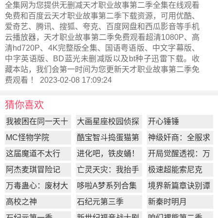
全集网为您提供无删减天才职业故事第二季全集在线观看
免费和百度云天才职业故事第二季下载资源，可用优酷、
爱奇艺、腾讯、搜狐、夸克、百度网盘和西瓜影音等手机
云播放器，天才职业故事第二季免费观看超清1080P、高
清hd720P、4K完整版全集、国语粤语版、中文字幕版、
中字英语版、BD蓝光未删减版以及bt种子迅雷下载。收
藏本站，我们会第一时间为您更新
天才职业故事第二季
免
费观看 ！ 2023-02-08 17:09:24
猜你喜欢
我被困在同一天十
大画星座校园侦探
开心锤锤
万年
第2季
MC怪物学院
酷宝智斗捣蛋猫第
神级奸商：全服求
1季
我别薅了
这届魔道不太行
进化吧，铁皮蛹！
开局觉醒透视：万
物皆透,我即无敌
阿杰麦琪冒险记
亡灵天灾：我抬手
极速超能索尼克
百万骨海
万毒蛊心：废材大
哆啦A梦系列合集
境界新篇章诀别谭
小姐杀疯了
篇
高校之神
石纪元第三季
新秦时明月
石纪元第一季
新世纪福音战士剧
咱们裸熊第二季