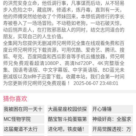
的洪荒安身立命，他低调行事，凡事谋而后动，从不轻易
步入危险之中，藏底牌，修遁术，炼丹毒，直到有一天，
他的师傅突然给他收了个师妹回来，本想低调修行的李长
寿被卷入了一场场冒险。不动稳如老狗，一动石破天惊，
动后悄声走人，在打败邪恶敌人的同时，结交志同道合的
朋友，实现自己的人生价值。
全集网为您提供无删减师兄啊师兄全集在线观看免费和百
度云师兄啊师兄下载资源，可用优酷、爱奇艺、腾讯、搜
狐、夸克、百度网盘和西瓜影音等手机云播放器，师兄啊
师兄免费观看超清1080P、高清hd720P、4K完整版全
集、国语粤语版、中文字幕版、中字英语版、BD蓝光未
删减版以及bt种子迅雷下载。收藏本站，我们会第一时间
为您更新
师兄啊师兄
免费观看 ！ 2025-06-07 23:48:01
猜你喜欢
我被困在同一天十
大画星座校园侦探
开心锤锤
万年
第2季
MC怪物学院
酷宝智斗捣蛋猫第
神级奸商：全服求
1季
我别薅了
这届魔道不太行
进化吧，铁皮蛹！
开局觉醒透视：万