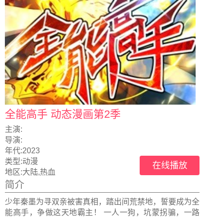
全能高手 动态漫画第2季
主演:
导演:
年代:
2023
类型:
动漫
在线播放
地区:
大陆,热血
简介
少年秦墨为寻双亲被害真相，踏出间荒禁地，誓要成为全
能高手，争做这天地霸主！ 一人一狗，坑蒙拐骗，一路