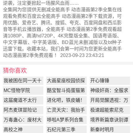
逆袭，注定要掀起一场腥风血雨……
全集网为您提供无删减全能高手 动态漫画第2季全集在线
观看免费和百度云全能高手 动态漫画第2季下载资源，可
用优酷、爱奇艺、腾讯、搜狐、夸克、百度网盘和西瓜影
音等手机云播放器，全能高手 动态漫画第2季免费观看超
清1080P、高清hd720P、4K完整版全集、国语粤语版、
中文字幕版、中字英语版、BD蓝光未删减版以及bt种子
迅雷下载。收藏本站，我们会第一时间为您更新
全能高手
动态漫画第2季
免费观看 ！ 2023-09-23 23:43:21
猜你喜欢
我被困在同一天十
大画星座校园侦探
开心锤锤
万年
第2季
MC怪物学院
酷宝智斗捣蛋猫第
神级奸商：全服求
1季
我别薅了
这届魔道不太行
进化吧，铁皮蛹！
开局觉醒透视：万
物皆透,我即无敌
阿杰麦琪冒险记
亡灵天灾：我抬手
极速超能索尼克
百万骨海
万毒蛊心：废材大
哆啦A梦系列合集
境界新篇章诀别谭
小姐杀疯了
篇
高校之神
石纪元第三季
新秦时明月