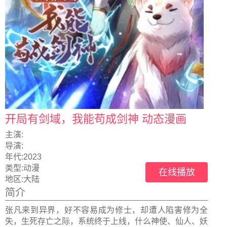
开局有剑域，我能苟成剑神 动态漫画
主演:
导演:
年代:
2023
类型:
动漫
在线播放
地区:
大陆
简介
张凡来到异界，好不容易成为修士，却遭人陷害修为全
失，生死存亡之际，系统终于上线，什么神使、仙人、妖