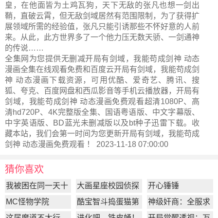
皇，在他面皆为土鸡瓦狗，天下无敌的张凡也想一剑出
鞘，直破云霄，但无敌剑域居然有范围限制，为了获得扩
展领域所需的经验值，张凡只能引诱那些不怀好意的人前
来。从此，此方世界多了一个他力压无数天骄、一剑通神
的传说……
全集网为您提供无删减开局有剑域，我能苟成剑神 动态
漫画全集在线观看免费和百度云开局有剑域，我能苟成剑
神 动态漫画下载资源，可用优酷、爱奇艺、腾讯、搜
狐、夸克、百度网盘和西瓜影音等手机云播放器，开局有
剑域，我能苟成剑神 动态漫画免费观看超清1080P、高
清hd720P、4K完整版全集、国语粤语版、中文字幕版、
中字英语版、BD蓝光未删减版以及bt种子迅雷下载。收
藏本站，我们会第一时间为您更新
开局有剑域，我能苟成
剑神 动态漫画
免费观看 ！ 2023-11-18 07:00:00
猜你喜欢
我被困在同一天十
大画星座校园侦探
开心锤锤
万年
第2季
MC怪物学院
酷宝智斗捣蛋猫第
神级奸商：全服求
1季
我别薅了
这届魔道不太行
进化吧，铁皮蛹！
开局觉醒透视：万