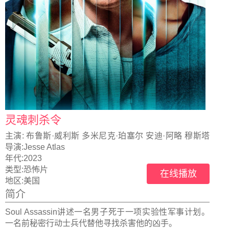
灵魂刺杀令
主演:
布鲁斯·威利斯 多米尼克·珀塞尔 安迪·阿略 穆斯塔
法·沙基尔
导演:
Jesse Atlas
年代:
2023
类型:
恐怖片
在线播放
地区:
美国
简介
Soul Assassin讲述一名男子死于一项实验性军事计划。
一名前秘密行动士兵代替他寻找杀害他的凶手。