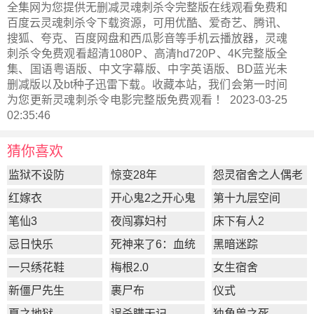
全集网为您提供无删减灵魂刺杀令完整版在线观看免费和
百度云灵魂刺杀令下载资源，可用优酷、爱奇艺、腾讯、
搜狐、夸克、百度网盘和西瓜影音等手机云播放器，灵魂
刺杀令免费观看超清1080P、高清hd720P、4K完整版全
集、国语粤语版、中文字幕版、中字英语版、BD蓝光未
删减版以及bt种子迅雷下载。收藏本站，我们会第一时间
为您更新
灵魂刺杀令电影完整版
免费观看 ！ 2023-03-25
02:35:46
猜你喜欢
监狱不设防
惊变28年
怨灵宿舍之人偶老
师
红嫁衣
开心鬼2之开心鬼
第十九层空间
放暑假
笔仙3
夜闯寡妇村
床下有人2
忌日快乐
死神来了6：血统
黑暗迷踪
一只绣花鞋
梅根2.0
女生宿舍
新僵尸先生
裹尸布
仪式
夏之地狱
误杀瞒天记
独角兽之死