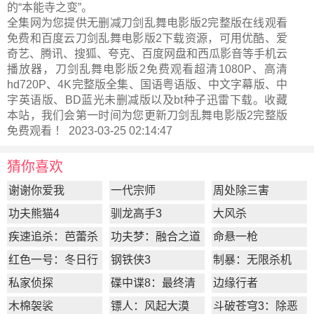
的“本能寺之变”。
全集网为您提供无删减刀剑乱舞电影版2完整版在线观看
免费和百度云刀剑乱舞电影版2下载资源，可用优酷、爱
奇艺、腾讯、搜狐、夸克、百度网盘和西瓜影音等手机云
播放器，刀剑乱舞电影版2免费观看超清1080P、高清
hd720P、4K完整版全集、国语粤语版、中文字幕版、中
字英语版、BD蓝光未删减版以及bt种子迅雷下载。收藏
本站，我们会第一时间为您更新
刀剑乱舞电影版2完整版
免费观看 ！ 2023-03-25 02:14:47
猜你喜欢
谢谢你爱我
一代宗师
周处除三害
功夫熊猫4
驯龙高手3
大风杀
疾速追杀：芭蕾杀
功夫梦：融合之道
命悬一枪
姬
红色一号：冬日行
钢铁侠3
制暴：无限杀机
动
私家侦探
碟中谍8：最终清
边缘行者
算
木棉袈裟
镖人：风起大漠
斗破苍穹3：除恶