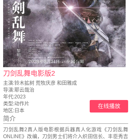
刀剑乱舞电影版2
主演:
铃木拡树 荒牧庆彦 和田雅成
导演:
耶云哉治
年代:
2023
类型:
动作片
在线播放
地区:
日本
简介
刀剑乱舞2真人版电影根据兵器真人化游戏《刀剑乱舞
ONLINE》改编，刀剑男士们将介入织田信长、丰臣秀吉