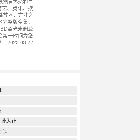
线观看免费和百
奇艺、腾讯、搜
播放器，方寸之
4K完整版全集、
BD蓝光未删减
会第一时间为您
2023-03-22
单
业
到此为止
动心