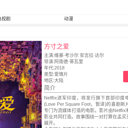
电视剧
动漫
方寸之爱
主演:
维基·考沙尔 安吉拉·达尔
导演:
阿南德·蒂瓦里
年代:
2018
类型:
爱情片
地区:
大陆
简介
Netflix进军印度，将发行旗下首部印
(Love Per Square Foot，暂译)的
专门为流媒体打造的电影。影片由Netflix
影业共同打造。故事围绕一对打算在孟买
展开。