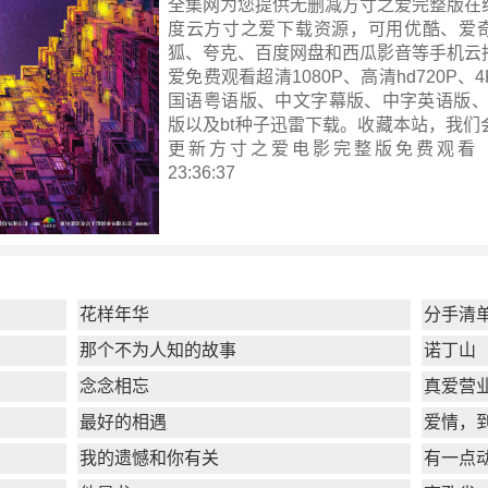
全集网为您提供无删减方寸之爱完整版在
度云方寸之爱下载资源，可用优酷、爱
狐、夸克、百度网盘和西瓜影音等手机云
爱免费观看超清1080P、高清hd720P、
国语粤语版、中文字幕版、中字英语版、
版以及bt种子迅雷下载。收藏本站，我们
更新
方寸之爱电影完整版
免费观看 ！ 
23:36:37
花样年华
分手清
那个不为人知的故事
诺丁山
念念相忘
真爱营
最好的相遇
爱情，
我的遗憾和你有关
有一点