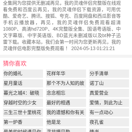
全集网为您提供无删减再见，我的灵魂伴侣完整版在线观
看免费和百度云再见，我的灵魂伴侣下载资源，可用优
酷、爱奇艺、腾讯、搜狐、夸克、百度网盘和西瓜影音等
手机云播放器，再见，我的灵魂伴侣免费观看超清
1080P、高清hd720P、4K完整版全集、国语粤语版、中
文字幕版、中字英语版、BD蓝光未删减版以及bt种子迅
雷下载。收藏本站，我们会第一时间为您更新
再见，我的
灵魂伴侣电影完整版
免费观看 ！ 2024-05-13 01:21:21
猜你喜欢
你的婚礼
花样年华
分手清单
星月童话
那个不为人知的故
诺丁山
事
暮光之城4：破晓
念念相忘
真爱营业
上
穿越时空的少女
最好的相遇
爱情，到此为止
三生三世十里桃花
我的遗憾和你有关
有一点动心
第一炉香
他是龙
夜孔雀
最美的时候遇见你
寻找嘎贝勒
情书