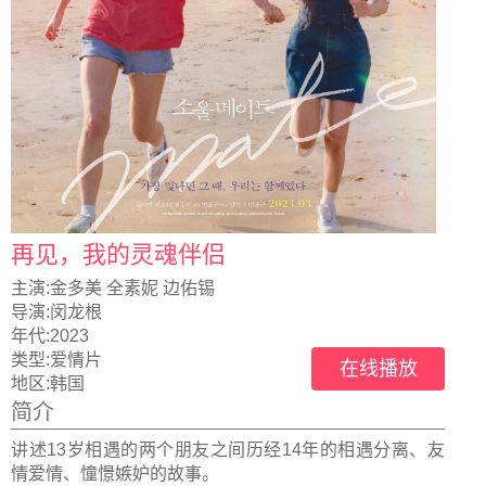
再见，我的灵魂伴侣
主演:
金多美 全素妮 边佑锡
导演:
闵龙根
年代:
2023
类型:
爱情片
在线播放
地区:
韩国
简介
讲述13岁相遇的两个朋友之间历经14年的相遇分离、友
情爱情、憧憬嫉妒的故事。