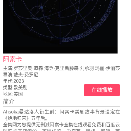
阿索卡
主演:
罗莎里奥·道森 海登·克里斯滕森 刘承羽 玛丽·伊丽莎
白·文斯蒂德
导演:
戴夫·费罗尼
年代:
2023
类型:
欧美剧
在线播放
地区:
美国
简介
Ahsoka曼达洛人衍生剧：阿索卡美剧故事背景设定在
《绝地归来》五年后。
全集网为您提供无删减阿索卡全集在线观看免费和百度云