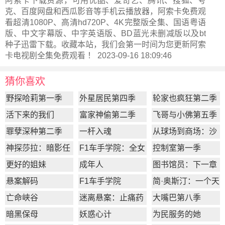
阿索卡下载资源，可用优酷、爱奇艺、腾讯、搜狐、夸
克、百度网盘和西瓜影音等手机云播放器，阿索卡免费观
看超清1080P、高清hd720P、4K完整版全集、国语粤语
版、中文字幕版、中字英语版、BD蓝光未删减版以及bt
种子迅雷下载。收藏本站，我们会第一时间为您更新
阿索
卡电视剧全集
免费观看 ！ 2023-09-16 18:09:46
猜你喜欢
野探哈莉第一季
外星居民第四季
轮家也疯狂第二季
活下来的我们
富家神偷第二季
飞哥与小佛第五季
罪孽深种第二季
一杆入魂
从球场到商场：沙
奎尔·奥尼尔的品牌
神探莎拉：暗影任
F1车手学院：全女
控制室第一季
经营路
务
性车手赛事
更好的姐妹
成年人
图书馆员：下一章
悬案解码
F1车手学院
简·奥斯汀：一个天
才的崛起
亡命峡谷
迷离悬案：止痛药
大嘴巴第八季
谋杀事件
暗黑保母
妖惑心计
为民服务的她