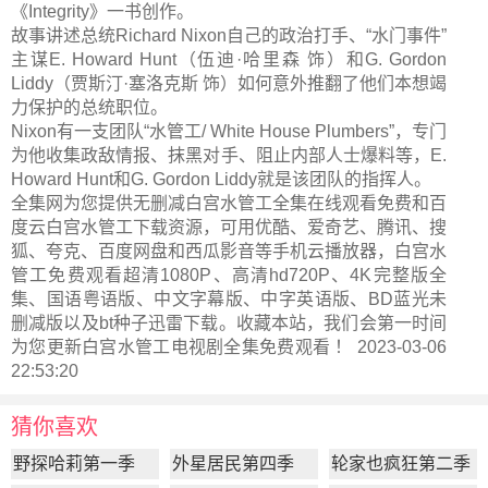
《Integrity》一书创作。
故事讲述总统Richard Nixon自己的政治打手、“水门事件”
主谋E. Howard Hunt（伍迪·哈里森 饰）和G. Gordon
Liddy（贾斯汀·塞洛克斯 饰）如何意外推翻了他们本想竭
力保护的总统职位。
Nixon有一支团队“水管工/ White House Plumbers”，专门
为他收集政敌情报、抹黑对手、阻止内部人士爆料等，E.
Howard Hunt和G. Gordon Liddy就是该团队的指挥人。
全集网为您提供无删减白宫水管工全集在线观看免费和百
度云白宫水管工下载资源，可用优酷、爱奇艺、腾讯、搜
狐、夸克、百度网盘和西瓜影音等手机云播放器，白宫水
管工免费观看超清1080P、高清hd720P、4K完整版全
集、国语粤语版、中文字幕版、中字英语版、BD蓝光未
删减版以及bt种子迅雷下载。收藏本站，我们会第一时间
为您更新
白宫水管工电视剧全集
免费观看 ！ 2023-03-06
22:53:20
猜你喜欢
野探哈莉第一季
外星居民第四季
轮家也疯狂第二季