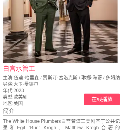
白宫水管工
主演:
伍迪·哈里森 / 贾斯汀·塞洛克斯 / 琳娜·海蒂 / 多姆纳
尔·格里森 / 朱迪·格雷尔
导演:
大卫·曼德尔
年代:
2023
类型:
欧美剧
在线播放
地区:
美国
简介
The White House Plumbers白宫管道工美剧基于公共记
录和Egil “Bud” Krogh、Matthew Krogh合著的